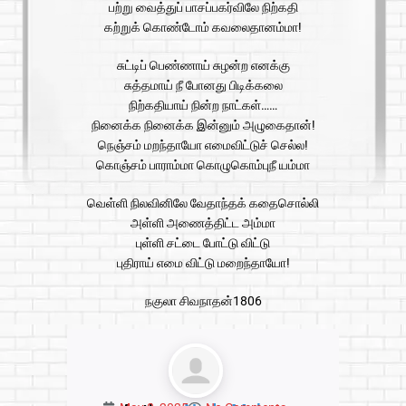
பற்று வைத்துப் பாசப்பகர்விலே நிற்கதி
கற்றுக் கொண்டோம் கவலைதானம்மா!
சுட்டிப் பெண்ணாய் சுழன்ற எனக்கு
சுத்தமாய் நீ போனது பிடிக்கலை
நிற்கதியாய் நின்ற நாட்கள்……
நினைக்க நினைக்க இன்னும் அழுகைதான்!
நெஞ்சம் மறந்தாயோ எமைவிட்டுச் செல்ல!
கொஞ்சம் பாராம்மா கொழுகொம்புநீ யம்மா
வெள்ளி நிலவினிலே வேதாந்தக் கதைசொல்லி
அள்ளி அணைத்திட்ட அம்மா
புள்ளி சட்டை போட்டு விட்டு
புதிராய் எமை விட்டு மறைந்தாயோ!
நகுலா சிவநாதன்1806