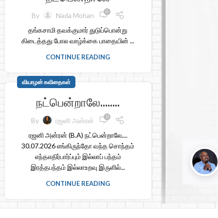
0
By
Nada Mohan
தங்கசாமி தவக்குமார் துடுப்பொன்று
கிடைத்தது போல வாழ்க்கை பாதையின் ...
CONTINUE READING
வியாழன் கவிதைகள்
நட்பென்றாலே……..
0
By
ரஜனி அன்ரன்
ரஜனி அன்ரன் (B.A) நட்பென்றாலே....
30.07.2026 எங்கிருந்தோ வந்த சொந்தம்
எந்தஎதிர்பார்ப்பும் இல்லாப் பந்தம்
இரத்தபந்தம் இல்லாஉறவு இருளில்...
CONTINUE READING