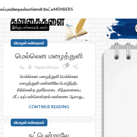
கப்பு
கவிதைகள்
வானொலி கேட்க
MEMBERS
இங்கு பாா்வையிடலாம்
வியாழன் கவிதைகள்
மெல்லென மழைத்துளி
0
By
Nada Mohan
மெல்லென மழைத்துளி மெல்லென
மழைத்துளி மண்ணிலே பொழிந்திட
சில்லென்ற குளிர்வாடை சிந்தனையை
மீட்டவும் எள்ளென்றால் எண்ணை ஆகாது...
CONTINUE READING
வியாழன் கவிதைகள்
நட்பென்றாலே