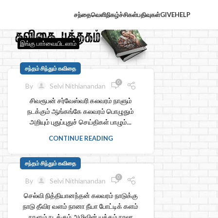
சந்தைவெளி
நிகழ்ச்சிகள்
பதிவுகள்
GIVE
HELP
இங்கு பாா்வையிடலாம்
சந்தம் சிந்தும் கவிதை
0
By
Selvi Nithianandan
சிவரூபன் சர்வேஸ்வரி கலவரம் நாளும்
நடக்கும் ஆங்கங்கே கலவரம் பொழுதும்
அறியும் புதுப்புதுச் செய்திகள் பாழும்...
CONTINUE READING
சந்தம் சிந்தும் கவிதை
0
By
Selvi Nithianandan
செல்வி நித்தியானந்தன் கலவரம் நாடுக்கு
நாடு தீவிர வளம் நானா நீயா போட்டிக் களம்
நாளும் நடக்கும் அழிவின் யுத்தம் நாலா