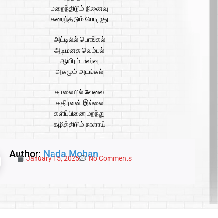
மறைந்திடும் நினைவு
கரைந்திடும் பொழுது
அட்டிலில் பொங்கல்
அடிமனசு வெம்பல்
ஆயிரம் மலர்வு
அகமும் அடங்கல்
காலையில் வேலை
கதிரவன் இல்லை
களிப்பினை மறந்து
கழித்திடும் நாளாய்
Author:
Nada Mohan
January 15, 2025
No Comments