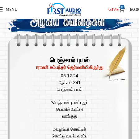
0
GIVE
MENU
£
0.0
பெஞ்சால் புயல்
rராணி சம்பந்தர் ஜெர்மனியிலிருந்து
05.12.24
ஆக்கம் 341
பெஞ்சால் புயல்
“பெஞ்சால் புயல்” புதுப்
பெயரில் போட்டு
வாங்குது
மழையோ கொட்டிக்
கொட்டி வயல், வரம்பு