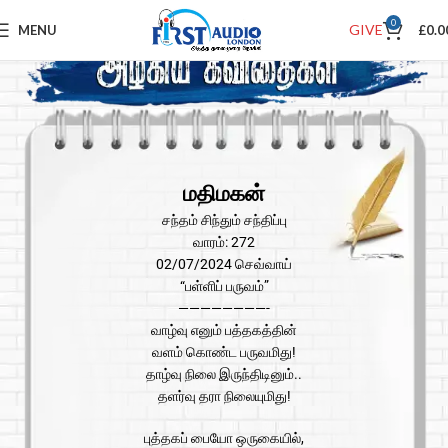
0
GIVE
MENU
£
0.0
மதிமகன்
சந்தம் சிந்தும் சந்திப்பு
வாரம்: 272
02/07/2024 செவ்வாய்
“பள்ளிப் பருவம்”
————————-
வாழ்வு எனும் பத்தகத்தின்
வளம் கொண்ட பருவமிது!
தாழ்வு நிலை இருந்திடினும்..
தளர்வு தரா நிலையுமிது!
புத்தகப் பையோ ஒருகையில்,