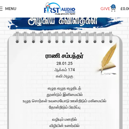
0
GIVE
MENU
£
0.0
ராணி சம்பந்தர்
28.01.25
ஆக்கம் 174
கவி அழகு
எழுத எழுத எழுதிடத்
தூண்டும் இனிமையில்
உழுத சொற்கள் உவமையோடு ஊன்றிடும் மகிமையில்
தோன்றிடும் பிரமிப்பு
வழியும் மனதில்
விழியின் உணர்வில்