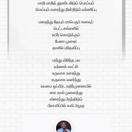
மாறி மாறித் தூண்டலிடும் பொய்யும்
மெய்யும் கரைந்து நின்றிடும் வர்ணிப்பு
மறைந்து தேயும் மாபெரும் கனவுப்
பெட்டகங்களில்
உயிர் கொடுக்கும்
பேனா முனை
தாளில் பரிதவிப்பு
பரந்து விரிந்த பல
வர்ணக் காட்சி
உருவாக உறைந்து
கருவாக வளர்ந்து
உவமை ஒப்பீடு , எதிர்முனையில்
கை கால் முளைத்து
விரைந்து பிறந்திடும்
பிரசவிப்பில் கவி அழகு