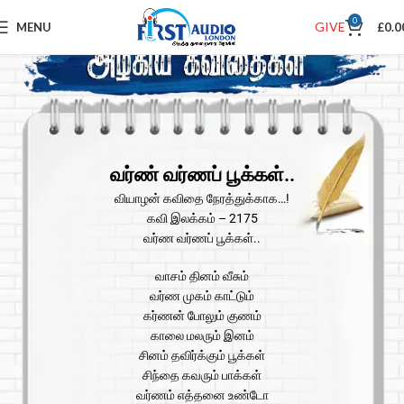
0
GIVE
MENU
£
0.0
வர்ண் வர்ணப் பூக்கள்..
வியாழன் கவிதை நேரத்துக்காக…!
கவி இலக்கம் – 2175
வர்ண வர்ணப் பூக்கள்..
வாசம் தினம் வீசும்
வர்ண முகம் காட்டும்
கர்ணன் போலும் குணம்
காலை மலரும் இனம்
சினம் தவிர்க்கும் பூக்கள்
சிந்தை கவரும் பாக்கள்
வர்ணம் எத்தனை உண்டோ