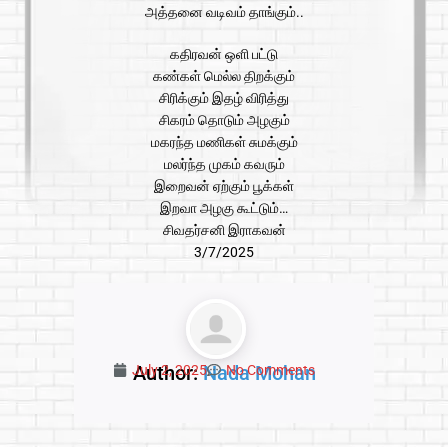
அத்தனை வடிவம் தாங்கும்..
கதிரவன் ஒளி பட்டு
கண்கள் மெல்ல திறக்கும்
சிரிக்கும் இதழ் விரித்து
சிகரம் தொடும் அழகும்
மகரந்த மணிகள் சுமக்கும்
மலர்ந்த முகம் கவரும்
இறைவன் ஏற்கும் பூக்கள்
இறவா அழகு கூட்டும்…
சிவதர்சனி இராகவன்
3/7/2025
Author:
Nada Mohan
July 2, 2025
No Comments