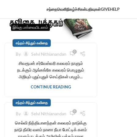
சந்தைவெளி
நிகழ்ச்சிகள்
பதிவுகள்
GIVE
HELP
இங்கு பாா்வையிடலாம்
சந்தம் சிந்தும் கவிதை
0
By
Selvi Nithianandan
சிவரூபன் சர்வேஸ்வரி கலவரம் நாளும்
நடக்கும் ஆங்கங்கே கலவரம் பொழுதும்
அறியும் புதுப்புதுச் செய்திகள் பாழும்...
CONTINUE READING
சந்தம் சிந்தும் கவிதை
0
By
Selvi Nithianandan
செல்வி நித்தியானந்தன் கலவரம் நாடுக்கு
நாடு தீவிர வளம் நானா நீயா போட்டிக் களம்
நாளும் நடக்கும் அழிவின் யுத்தம் நாலா