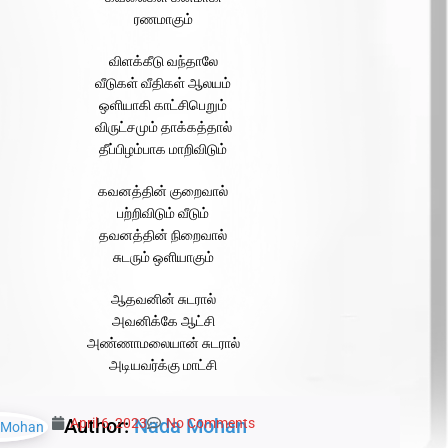
ரணமாகும்
விளக்கீடு வந்தாலே
வீடுகள் வீதிகள் ஆலயம்
ஒளியாகி காட்சிபெறும்
விருட்சமும் தாக்கத்தால்
தீப்பிழம்பாக மாறிவிடும்
கவனத்தின் குறைவால்
பற்றிவிடும் வீடும்
தவனத்தின் நிறைவால்
சுடரும் ஒளியாகும்
ஆதவனின் சுடரால்
அவனிக்கே ஆட்சி
அண்ணாமலையான் சுடரால்
அடியவர்க்கு மாட்சி
Author:
Nada Mohan
April 6, 2023
No Comments