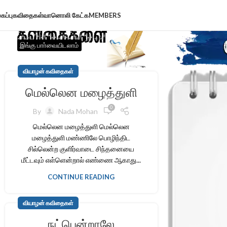
கப்பு
கவிதைகள்
வானொலி கேட்க
MEMBERS
இங்கு பாா்வையிடலாம்
வியாழன் கவிதைகள்
மெல்லென மழைத்துளி
0
By
Nada Mohan
மெல்லென மழைத்துளி மெல்லென
மழைத்துளி மண்ணிலே பொழிந்திட
சில்லென்ற குளிர்வாடை சிந்தனையை
மீட்டவும் எள்ளென்றால் எண்ணை ஆகாது...
CONTINUE READING
வியாழன் கவிதைகள்
நட்பென்றாலே