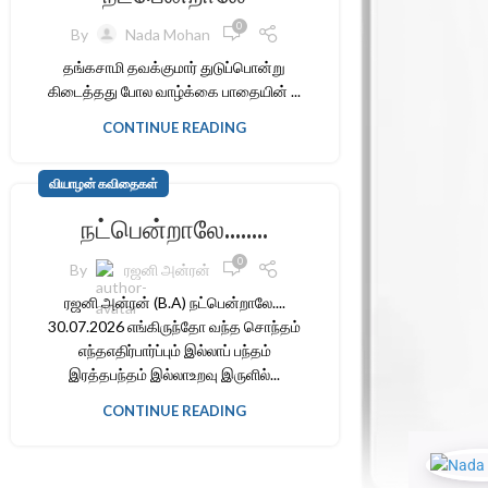
0
By
Nada Mohan
தங்கசாமி தவக்குமார் துடுப்பொன்று
கிடைத்தது போல வாழ்க்கை பாதையின் ...
CONTINUE READING
வியாழன் கவிதைகள்
நட்பென்றாலே……..
0
By
ரஜனி அன்ரன்
ரஜனி அன்ரன் (B.A) நட்பென்றாலே....
30.07.2026 எங்கிருந்தோ வந்த சொந்தம்
எந்தஎதிர்பார்ப்பும் இல்லாப் பந்தம்
இரத்தபந்தம் இல்லாஉறவு இருளில்...
CONTINUE READING