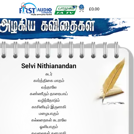
0
£
0.00
Selvi Nithianandan
சுடர்
கார்த்திகை மாதம்
வந்தாலே
கண்ணீரும் தாரையாய்
வழிந்தோடும்
காசினியும் இருளாகி
மழையாகும்
கல்லறைகள் சுடராலே
ஓளியாகும்
கவலைகள் கனமாகி