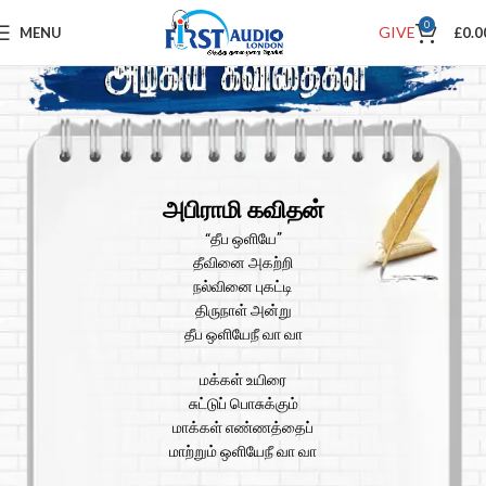
0
GIVE
MENU
£
0.0
அபிராமி கவிதன்
“தீப ஒளியே”
தீவினை அகற்றி
நல்வினை புகட்டி
திருநாள் அன்று
தீப ஒளியேநீ வா வா
மக்கள் உயிரை
சுட்டுப் பொசுக்கும்
மாக்கள் எண்ணத்தைப்
மாற்றும் ஒளியேநீ வா வா