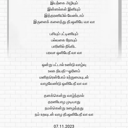
இயற்கை அழியும்
இன்னல்கள் இனியும்
இத்தரணியில் வேண்டாம்
இருளைக் களைத்து தீபஒளியே வா வா
பசியும் பட்டிணியும்
பல்வகை நோயும்
பாரினில் நீங்கிட
பரவச ஒளியேநீ வா வா
ஒன்று பட்டால் உண்டு வாழ்வு
உலக நியதி—ஓரினம்
மனிதரென்போம் உற்றுமையுடன்
வாழவேண்டு ஒளியேநீ வா வா
தனக்கென்று வாழ்ந்தால்
தரணியாழ முடியாது
நமக்கென்று உழைத்தது
நம் உறவுடன் வாழ தீபஒளியேநீ வா வா
07.11.2023