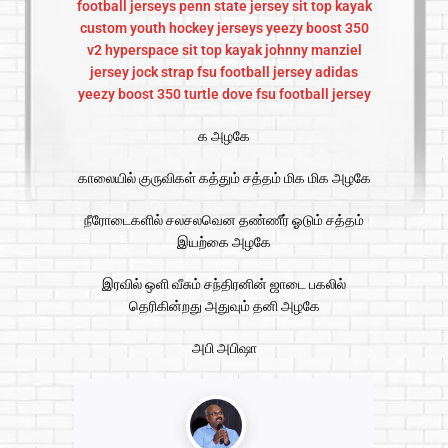
football jerseys
penn state jersey
sit top kayak
custom youth hockey jerseys
yeezy boost 350
v2 hyperspace
sit top kayak
johnny manziel
jersey
jock strap
fsu football jersey
adidas
yeezy boost 350 turtle dove
fsu football jersey
க அழகே
காலையில் குருவிகள் கத்தும் சத்தம் மிக மிக அழகே
நீரோடைகளில் சலசலவென தண்ணீர் ஓடும் சத்தம்
இயற்கை அழகே
இரவில் ஒளி வீசும் சந்திரனின் ஜாடை பகலில்
தெரிகின்றது அதுவும் தனி அழகே
அபி அபிஷா