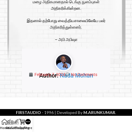
மழை அதிகமானதால் டெங்கு நுளம்புகள்
அதிகரிக்கின்றன.
இதனால் தற்போது வைத்தியசாலையிலேயே பலர்
அதிகரித்துள்ளனர்.
– அபி அபிஷா
Author:
Nada Mohan
February 7, 2024
No Comments
FIRSTAUDIO
- 1996
| Developed By
M.ARUNKUMAR
.
Home
Radio
Kavithaikal
Shopping
More