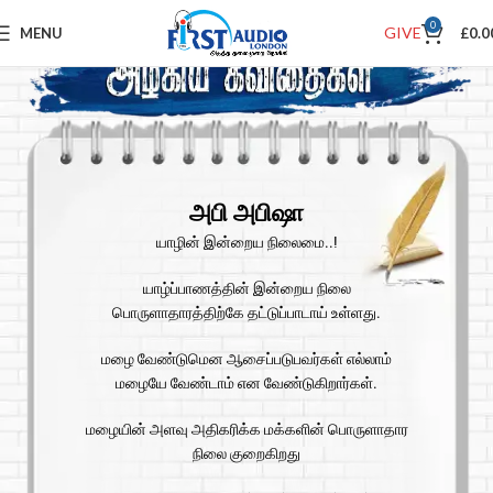
0
GIVE
MENU
£
0.0
அபி அபிஷா
யாழின் இன்றைய நிலைமை..!
யாழ்ப்பாணத்தின் இன்றைய நிலை
பொருளாதாரத்திற்கே தட்டுப்பாடாய் உள்ளது.
மழை வேண்டுமென ஆசைப்படுபவர்கள் எல்லாம்
மழையே வேண்டாம் என வேண்டுகிறார்கள்.
மழையின் அளவு அதிகரிக்க மக்களின் பொருளாதார
நிலை குறைகிறது