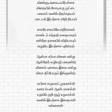
விலங்கு,பறவை,பயிர்பச்சை
விதையில் கோடிகரு முட்டை
பலவாய் உலகில் நிதம்உதயம்
படையல் இயற்கை விதி நியமம்
கைரே கையிலே எதிர்காலம்
காண்டம் சந்ததி கதையாவும்
என்றோ தலையில் விதியாயும்
எழுதிய இயற்கை புதிராயும்
ஆன்மா கர்மா வினை என்று
ஆன்றோர் வழிவழி பலவுண்டு
வீணாம் புனைவு இவை என்று
விவா திப்போரும் இங்குண்டு.
உயிரை கருவாய் முதலாக்கி
உணர பெண் ஆண் பாலாக்கி
உருவில் குறி சூழ் உருவாக்கி
உலகில் இயற்கை இறையாகி
-எல்லாளன்-