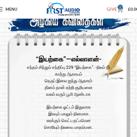
0
GIVE
MENU
£
0.0
“இயற்கை”—எல்லாளன்-
சந்தம் சிந்தும் சந்திப்பு 229 “இயற்கை”. -நிலம் நீர்
காற்று ஆகாயம்
நெருப் இவை ஐந்து ஆதாரம்
தினம் தான் சுற்றி சூரியனை
வலம் வரும் பூமி ஆண்டாக
இயற்கை ஓட்டம் இதுவாக
இரவும் பகலும் தினமாக
சுரக்கும் வெட்ப தட்பமென
சொரியும் நிலவை மாதமென.