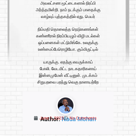
அவலட்சண மூட்டைகளால் நிரப்பி
அர்த்தமின்றி. நாம் நடக்கும் பாதைக்கு
வாழ்வுப் புத்தகத்தில் ஏது. பெயர்
நிம்மதி தொலைத்த நெடுகணங்கள்
கண்ணீரால் நிரம்பியழும் விழி மடல்கள்
ஒப்பனைகள் மட்டுமிங்கே. உலகுக்கு
உண்மைப்பேரொழியோ. கும்மிருட்டில்
யாருக்கு. எதற்கு எவருக்காய்
போலி. வேடமிட்ட நாடகதாரிகளாய்
இன்னமுமேன் வீட்டினுள். முடக்கம்
சிறுபறவை பறந்து வெகு நாளாயற்றே
Author:
Nada Mohan
June 1, 2023
No Comments