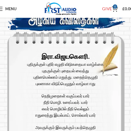
0
GIVE
MENU
£
0.0
இரா.விஜயகௌரி.
புதிருக்குள் புதிர் எழுதி விடுகதையா வாழ்க்கை
புதருக்குள் புதையல் வைத்து
புதினமெல்லாம் மறுத்து. மறைத்தெழுதி
புலனாகா விடுப்பெழுதும் வாழ்வா ஈது
நெறிமுறைகள் வகுப்பவர் யார்
நீதி மொழி. உரைப்பவர். யார்
எவர் மொழியில் நீதி வெல்லும்
ஈதுரைத்து இயல்பாய். சொல்வார் யார்
அவருக்கும் இவருக்கும் பயந்தெழுதி