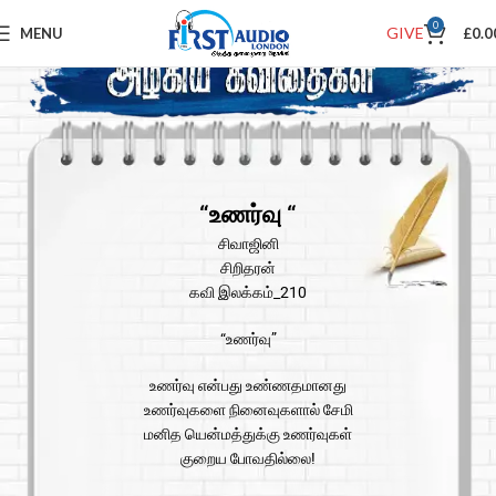
0
GIVE
MENU
£
0.0
“உணர்வு “
சிவாஜினி
சிறிதரன்
கவி இலக்கம்_210
“உணர்வு”
உணர்வு என்பது உண்ணதமானது
உணர்வுகளை நினைவுகளால் சேமி
மனித யென்மத்துக்கு உணர்வுகள்
குறைய போவதில்லை!