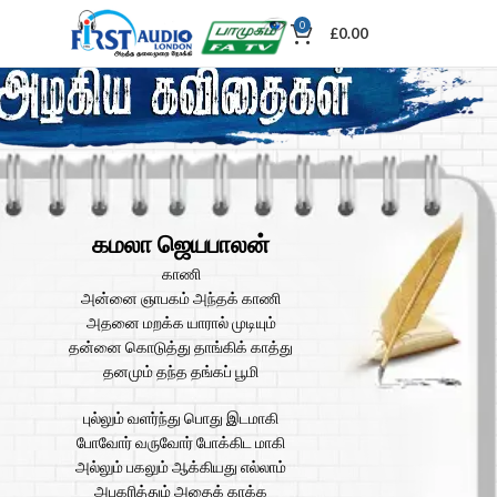
0
£
0.00
கமலா ஜெயபாலன்
காணி
அன்னை ஞாபகம் அந்தக் காணி
அதனை மறக்க யாரால் முடியும்
தன்னை கொடுத்து தாங்கிக் காத்து
தனமும் தந்த தங்கப் பூமி
புல்லும் வளர்ந்து பொது இடமாகி
போவோர் வருவோர் போக்கிட மாகி
அல்லும் பகலும் ஆக்கியது எல்லாம்
அபகரித்தும் அதைக் காக்க