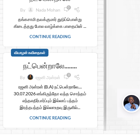
0
By
Nada Mohan
தங்கசாமி தவக்குமார் துடுப்பொன்று
கிடைத்தது போல வாழ்க்கை பாதையின் ...
CONTINUE READING
வியாழன் கவிதைகள்
நட்பென்றாலே……..
0
By
ரஜனி அன்ரன்
ரஜனி அன்ரன் (B.A) நட்பென்றாலே....
30.07.2026 எங்கிருந்தோ வந்த சொந்தம்
எந்தஎதிர்பார்ப்பும் இல்லாப் பந்தம்
இரத்தபந்தம் இல்லாஉறவு இருளில்...
CONTINUE READING