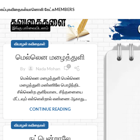
கப்பு
கவிதைகள்
வானொலி கேட்க
MEMBERS
இங்கு பாா்வையிடலாம்
வியாழன் கவிதைகள்
மெல்லென மழைத்துளி
0
By
Nada Mohan
மெல்லென மழைத்துளி மெல்லென
மழைத்துளி மண்ணிலே பொழிந்திட
சில்லென்ற குளிர்வாடை சிந்தனையை
மீட்டவும் எள்ளென்றால் எண்ணை ஆகாது...
CONTINUE READING
வியாழன் கவிதைகள்
நட்பென்றாலே