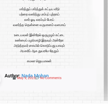
பார்த்துப் பார்த்துக் கட்டிய வீடு
பற்றை வளர்ந்து பாம்புப் புற்றாய்
வார் ஓடி வரம்பும் போய்
வளர்ந்த தென்னை வருமானம் வளமாய்
உடையவன் இன்றேல் ஒருமுழம் கட்டை
உண்மைப் பழமொழி இதவும் அன்றோ
அடுத்தவர் கையில் கொடுப்பது யாவும்
அபகரிப் ஆக துயரமே தேறும்
கமலா ஜெயபாலன்
Author:
Nada Mohan
May 9, 2023
No Comments