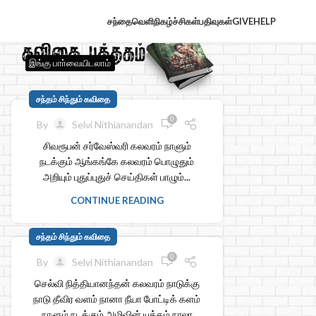
சந்தைவெளி
நிகழ்ச்சிகள்
பதிவுகள்
GIVE
HELP
இங்கு பாா்வையிடலாம்
சந்தம் சிந்தும் கவிதை
0
By
Selvi Nithianandan
சிவரூபன் சர்வேஸ்வரி கலவரம் நாளும்
நடக்கும் ஆங்கங்கே கலவரம் பொழுதும்
அறியும் புதுப்புதுச் செய்திகள் பாழும்...
CONTINUE READING
சந்தம் சிந்தும் கவிதை
0
By
Selvi Nithianandan
செல்வி நித்தியானந்தன் கலவரம் நாடுக்கு
நாடு தீவிர வளம் நானா நீயா போட்டிக் களம்
நாளும் நடக்கும் அழிவின் யுத்தம் நாலா