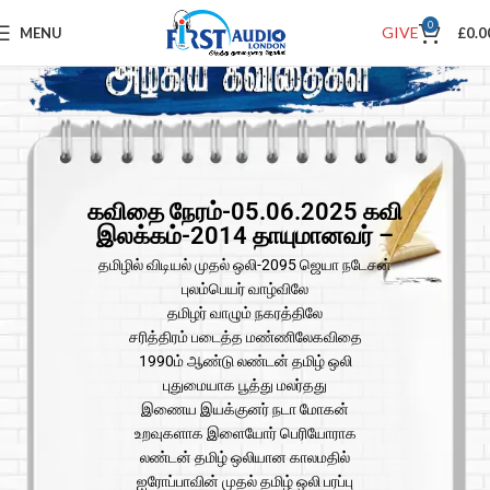
0
GIVE
MENU
£
0.0
கவிதை நேரம்-05.06.2025 கவி
இலக்கம்-2014 தாயுமானவர் –
தமிழில் விடியல் முதல் ஒலி-2095 ஜெயா நடேசன்
புலம்பெயர் வாழ்விலே
தமிழர் வாழும் நகரத்திலே
சரித்திரம் படைத்த மண்ணிலேகவிதை
1990ம் ஆண்டு லண்டன் தமிழ் ஒலி
புதுமையாக பூத்து மலர்தது
இணைய இயக்குனர் நடா மோகன்
உறவுகளாக இளையோர் பெரியோராக
லண்டன் தமிழ் ஒலியான காலமதில்
ஐரோப்பாவின் முதல் தமிழ் ஒலி பரப்பு