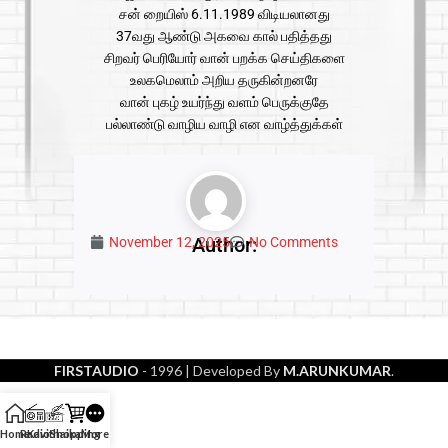
சன் றையிஸ் 6.11.1989 விடியலானது
37வது ஆண்டு அகவை கால் பதித்தது
சிறவர் பெரியோர் வான் பறக்க செய்திகளை
உலகமெலாம் அறிய தருகின்றனரே
வான் புகழ் உயர்ந்து வளம் பெருக்குதே
பல்லாண்டு வாழிய வாழி என வாழ்த்துக்கள்
Author:
November 12, 2025
No Comments
FIRSTAUDIO
- 1996
| Developed By
M.ARUNKUMAR
.
Home
Radio
Kavithaikal
Shopping
More