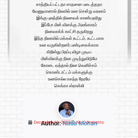
சாத்தியப் பட்டதா சாதனை படைத்ததா
வேணுமானால் நிலவில் உலா சென்று வரலாம்
இங்கு புலத்தில் நிலவைக் காண்பதரிது
இப்போ மின் விளக்கு அலங்காரம்
நிலாவாக்க் காட்சி தருகிறது
இந்த நிலாவில் மக்கள் கூட்டம். கூட்டமாக
உலா வருகின்றனர் பண்டிகைக்காக
கிறிஸ்து பிறப்பு விழா முடிய
மின்விளக்கு நிலா முடிந்துவிடுமே
கோடை வந்தால் நிலா வெளிச்சம்
கொண்டாட்டம் மக்களுக்கு
உலாசெல்ல உகந்த நேரமே
கெங்கா ஸ்ரான்லி
Author:
Nada Mohan
December 19, 2023
No Comments