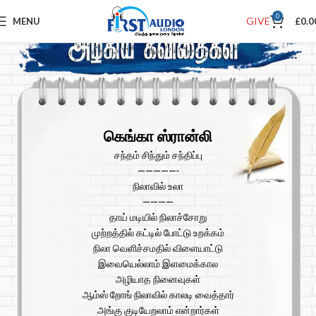
0
GIVE
MENU
£
0.0
கெங்கா ஸ்ரான்லி
சந்தம் சிந்தும் சந்திப்பு
—————-
நிலாவில் உலா
————
தாய் மடியில் நிலாச்சோறு
முற்றத்தில் கட்டில் போட்டு உறக்கம்
நிலா வெளிச்சமதில் விளையாட்டு
இவையெல்லாம் இளமைக்கால
அழியாத நினைவுகள்
ஆம்ஸ் றோங் நிலாவில் காலடி வைத்தார்
அங்கு குடியேறலாம் என்றார்கள்