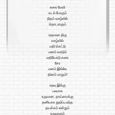
கரை மேவி
கடல் போகும்
நிதம் வாழ்வில்
தொடராகும்
உறவான திரு
வாழ்வில்
மதி கெட்டு
மனம் வாடும்
மதியோடு கரை
சேர
மனம் இங்கே
தினம் மாறும்!
உறவு இங்கு
பலமாக
உருவான. தாய்மைக்கு
தனியாக துடுப்பு ஏந்த
தயக்கம் என்றும்
உருவாகும்