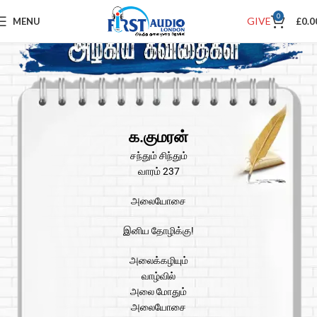
0
GIVE
MENU
£
0.0
க.குமரன்
சந்தும் சிந்தும்
வாரம் 237
அலையோசை
இனிய தோழிக்கு!
அலைக்கழியும்
வாழ்வில்
அலை மோதும்
அலையோசை