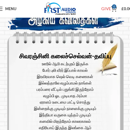
0
GIVE
MENU
£
0.0
சிவரஞ்சினி கலைச்செல்வன்-தவிப்பு
ஊரில் ஆமி கடற்புறம் இருக்க
போர் புலி வீரர் இப்பால் காவல்
இரவிரவாக ஷெல் வெடி கணைகள்
இல்லத்தாலே எழும்பாமல் நாங்கள்
பரம்பரை வீட்டில் பதுங்கி இருந்தோம்
எழும்பி ஓட முடியாத அம்மா
ஏராளம் உடைமை பாட்டி சொத்து
இன்றைக்கு முடியும் நாளைக்கு முடியும்
இந்தியா வருகை யுத்தம் முடியும்
கனவில் மிதந்தோம் காலாகாலம்
எதிரியாய் இருந்த இலங்கை ஆம்