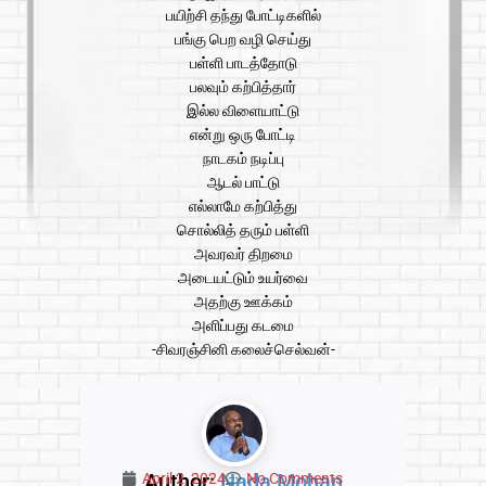
பயிற்சி தந்து போட்டிகளில்
பங்கு பெற வழி செய்து
பள்ளி பாடத்தோடு
பலவும் கற்பித்தார்
இல்ல விளையாட்டு
என்று ஒரு போட்டி
நாடகம் நடிப்பு
ஆடல் பாட்டு
எல்லாமே கற்பித்து
சொல்லித் தரும் பள்ளி
அவரவர் திறமை
அடையட்டும் உயர்வை
அதற்கு ஊக்கம்
அளிப்பது கடமை
-சிவரஞ்சினி கலைச்செல்வன்-
Author:
Nada Mohan
April 2, 2024
No Comments