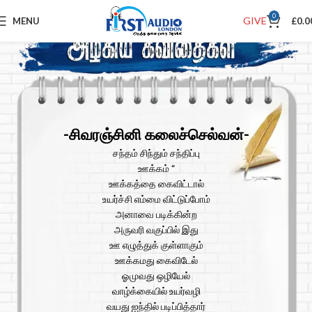
0
GIVE
MENU
£
0.0
-சிவரஞ்சினி கலைச்செல்வன்-
சந்தம் சிந்தும் சந்திப்பு
ஊக்கம் “
ஊக்கத்தை கைவிட்டால்
உயர்ச்சி எம்மை விட்டுப்போம்
அனாவை படிக்கின்ற
அருவரி வகுப்பில் இது
ஊ எழுத்துக் குள்ளாகும்
ஊக்கமது கைவிடேல்
ஓமுவது ஒழியேல்
வாழ்க்கையில் உயர்வழி
வயது ஐந்தில் படிப்பித்தார்