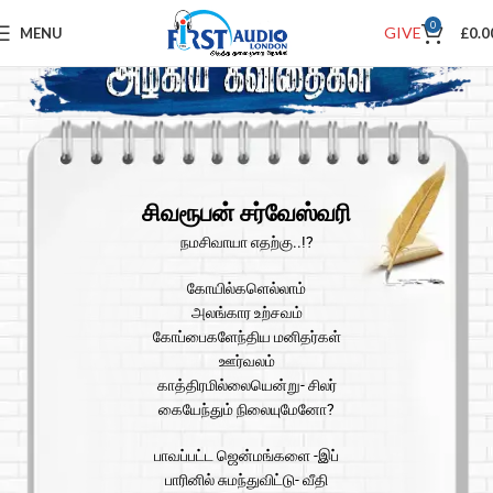
0
GIVE
MENU
£
0.0
சிவரூபன் சர்வேஸ்வரி
நமசிவாயா எதற்கு..!?
கோயில்களெல்லாம்
அலங்கார உற்சவம்
கோப்பைகளேந்திய மனிதர்கள்
ஊர்வலம்
காத்திரமில்லையென்று- சிலர்
கையேந்தும் நிலையுமேனோ?
பாவப்பட்ட ஜென்மங்களை -இப்
பாரினில் சுமந்துவிட்டு- வீதி