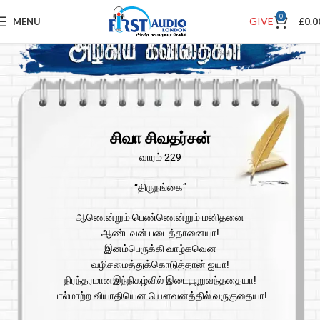
0
GIVE
MENU
£
0.0
சிவா சிவதர்சன்
வாரம் 229
“திருநங்கை”
ஆணென்றும் பெண்ணென்றும் மனிதனை
ஆண்டவன் படைத்தானையா!
இனம்பெருக்கி வாழ்கவென
வழிசமைத்துக்கொடுத்தான் ஐயா!
நிரந்தரமானஇந்நிகழ்வில் இடையூறுவந்ததையா!
பால்மாற்ற வியாதியென யௌவனத்தில் வருகுதையா!