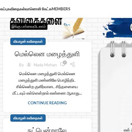
கப்பு
கவிதைகள்
வானொலி கேட்க
MEMBERS
இங்கு பாா்வையிடலாம்
வியாழன் கவிதைகள்
மெல்லென மழைத்துளி
0
By
Nada Mohan
மெல்லென மழைத்துளி மெல்லென
மழைத்துளி மண்ணிலே பொழிந்திட
சில்லென்ற குளிர்வாடை சிந்தனையை
மீட்டவும் எள்ளென்றால் எண்ணை ஆகாது...
CONTINUE READING
வியாழன் கவிதைகள்
நட்பென்றாலே
என் 