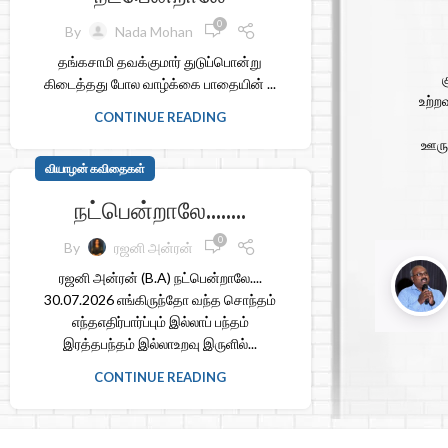
0
By
Nada Mohan
தங்கசாமி தவக்குமார் துடுப்பொன்று
கிடைத்தது போல வாழ்க்கை பாதையின் ...
உற்ற
CONTINUE READING
ஊருக
வியாழன் கவிதைகள்
நட்பென்றாலே……..
0
By
ரஜனி அன்ரன்
ரஜனி அன்ரன் (B.A) நட்பென்றாலே....
30.07.2026 எங்கிருந்தோ வந்த சொந்தம்
எந்தஎதிர்பார்ப்பும் இல்லாப் பந்தம்
இரத்தபந்தம் இல்லாஉறவு இருளில்...
CONTINUE READING