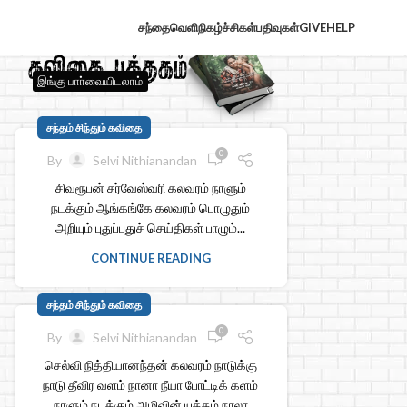
சந்தைவெளி
நிகழ்ச்சிகள்
பதிவுகள்
GIVE
HELP
இங்கு பாா்வையிடலாம்
சந்தம் சிந்தும் கவிதை
0
By
Selvi Nithianandan
சிவரூபன் சர்வேஸ்வரி கலவரம் நாளும்
நடக்கும் ஆங்கங்கே கலவரம் பொழுதும்
அறியும் புதுப்புதுச் செய்திகள் பாழும்...
CONTINUE READING
சந்தம் சிந்தும் கவிதை
0
By
Selvi Nithianandan
செல்வி நித்தியானந்தன் கலவரம் நாடுக்கு
நாடு தீவிர வளம் நானா நீயா போட்டிக் களம்
நாளும் நடக்கும் அழிவின் யுத்தம் நாலா