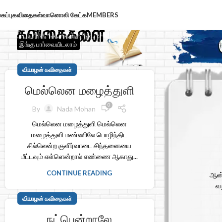
கப்பு
கவிதைகள்
வானொலி கேட்க
MEMBERS
இங்கு பாா்வையிடலாம்
வியாழன் கவிதைகள்
மெல்லென மழைத்துளி
0
By
Nada Mohan
மெல்லென மழைத்துளி மெல்லென
மழைத்துளி மண்ணிலே பொழிந்திட
சில்லென்ற குளிர்வாடை சிந்தனையை
மீட்டவும் எள்ளென்றால் எண்ணை ஆகாது...
CONTINUE READING
ஆன்
வற
வியாழன் கவிதைகள்
நட்பென்றாலே