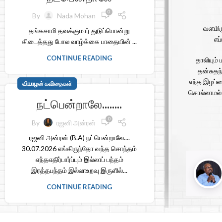
0
By
Nada Mohan
வளமிரு
தங்கசாமி தவக்குமார் துடுப்பொன்று
எப
கிடைத்தது போல வாழ்க்கை பாதையின் ...
CONTINUE READING
தாலியும்
தன்சுதந
எந்த இழப்ப
வியாழன் கவிதைகள்
சொல்லாமல் 
நட்பென்றாலே……..
0
By
ரஜனி அன்ரன்
ரஜனி அன்ரன் (B.A) நட்பென்றாலே....
30.07.2026 எங்கிருந்தோ வந்த சொந்தம்
எந்தஎதிர்பார்ப்பும் இல்லாப் பந்தம்
இரத்தபந்தம் இல்லாஉறவு இருளில்...
CONTINUE READING