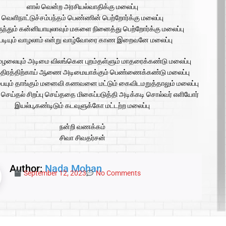
ளால் வென்ற அரசியல்வாதிக்கு மலைப்பு
வெளிநாட்டுச்சம்பந்தம் பெண்ணின் பெற்றோர்க்கு மலைப்பு
ந்தும் கன்னியாயுலாவும் மகளை நினைத்து பெற்றோர்க்கு மலைப்பு
்படியும் வாழலாம் என்று வாழ்வோரை காண இறைவனே மலைப்பு
 மழலையும் அடிமை விலங்கென புறம்தள்ளும் மாதரைக்கண்டு மலைப்பு
்திரத்திற்காய் ஆணை அடிமையாக்கும் பெண்ணைக்கண்டு மலைப்பு
ையும் தாங்கும் மனைவி கணவனை மட்டும் கைவிடமறுத்தாலும் மலைப்பு
செய்தல் சிறப்பு செய்ததை மிகைப்படுத்தி அடிக்கடி சொல்வர் எளியோர்
இயல்பு,கண்டிடும் கடவுளுக்கோ மட்டற்ற மலைப்பு
நன்றி வணக்கம்
சிவா சிவதர்சன்
Author:
Nada Mohan
September 12, 2023
No Comments