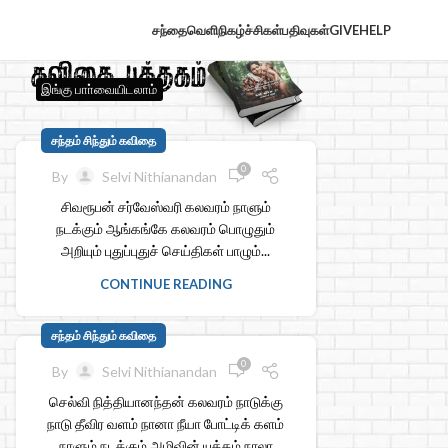
சந்தைவெளி
நிகழ்ச்சிகள்
பதிவுகள்
GIVE
HELP
இங்கு பாா்வையிடலாம்
சந்தம் சிந்தும் கவிதை
0
By
Selvi Nithianandan
சிவரூபன் சர்வேஸ்வரி கலவரம் நாளும்
நடக்கும் ஆங்கங்கே கலவரம் பொழுதும்
அறியும் புதுப்புதுச் செய்திகள் பாழும்...
CONTINUE READING
சந்தம் சிந்தும் கவிதை
0
By
Selvi Nithianandan
செல்வி நித்தியானந்தன் கலவரம் நாடுக்கு
நாடு தீவிர வளம் நானா நீயா போட்டிக் களம்
நாளும் நடக்கும் அழிவின் யுத்தம் நாலா