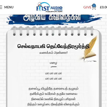
0
GIVE
MENU
£
0.0
செல்வநாயகி தெய்வேந்திரமூர்த்தி
வணக்கம் அண்ணா!
மழை
“”””””
மா மா மா மா
மா மா மா மா
தலைப்பூ விழுந்தே தரையைத் தழுவும்
தளிர்க்கும் உயிர்கள் தருமே உணவை
நிலையில் உலகில் நிகழும் பசிதான்
நித்தம் உழைப்பை நிலத்தில் விதைக்கும்