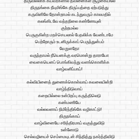
திருவில்லாக் கயவர்களால் தீவினைகள் சூழ்கையிலே
திருநங்கை நீயுமிங்கே திருப்பத்தை ஏற்படுத்து
கருவினிலே தோன்றாமல் கடந்துவரும் காலமதில்
கலங்கிடவே வந்தநிலை கண்ணேயுன்
குற்றமல்ல
பெருகுகின்ற மறச்செயலால் பேதலிக்க வேண்டாமே
பெற்றோரும் உடனிருக்காப் பெருந்துன்பம்
வேறுளதோ
வருந்தாமல் நீயெனக்கு வரமொன்று தாராயோ
வைகையெனப் பொங்கிவந்து வளங்கொளிக்க
வாழ்வளிப்பாய்!
கல்வியினைத் துணைக்கொள்வாய் கவலையின்றி
வாழ்ந்திடுவாய்
கறையில்லை உன்பிறப்பு கருத்திலெடு
கண்மணியே
வல்லவளாய் நிமிர்ந்திங்கே வழிகாட்டு!
திருநங்காய்
வாழ்வினையே சரித்திரமாய் வகுத்துவிடு
உன்னோடு
செல்வழியைச் செம்மையுடன் சிந்தித்து நகர்த்திவிடு