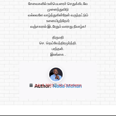
சேவைகளில் உன்பெயரைச் செதுக்கிடவே
முனைந்துவிடு
வல்லவளே வாழ்த்துகின்றேன் வருந்தட்டும்
உனையிழந்தோர்
வஞ்சகரால் இடரேதும் வாராது நீவாழ்க!
திருமதி
செ. தெய்வேந்திரமூர்த்தி.
பரந்தன்.
இலங்கை .
Author:
Nada Mohan
July 4, 2023
No Comments