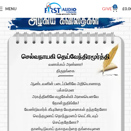
0
GIVE
MENU
£
0.0
செல்வநாயகி தெய்வேந்திரமூர்த்தி
வணக்கம் அண்ணா!
திருநங்கை
“””””””””””””
ஆண்டவனின் படைப்பினிலே அறியொணாத
பக்கமென
அகத்தினிலே எழுகேள்வி அலையெனவே
தோன்றுதிங்கே!
வேண்டுவார்க் கீயுமிறை வேதனைகள் தந்ததேனோ
வெந்தழலாய் நொந்துமனம் வெட்கிடவும்
செய்ததேனோ?
தாண்டிடுவாய் தகாதவற்றை தங்கையுனை