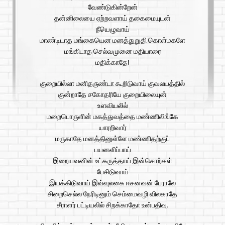
வேண்டுகின்றேன்
தன்னிலையை ஏற்றவளாய் தகைமையுடன்
நீயெழுவாய்
மாண்டிடாத மங்கையென மனத்துறுதி கொள்மகளே
மங்கிடாத செல்வமுனை மதியாரை
மதிக்காதே!
குறையில்லா மனிதருண்டா கூறிடுவாய் குவலயத்தில்
குன்றாதே சகோதரியே குறையிலையுன்
உளவியலில்
மறைபொருளின் மகத்துவத்தை மண்ணிலிங்கே
யாரறிவார்
மருகாதே மனத்தினுள்ளே மண்ணிதற்குப்
பயனளிப்பாய்
இறையவனின் உட்கருத்தாய் இன்சொற்கள்
பேசிடுவாய்
இயக்கிடுவாய் இவ்வுலகை ஈசனவன் பேராலே
சிறைசெல்ல நேரிடினும் செம்மைவழி விலகாதே
சீராளர் பட்டியலில் சிறக்காதோ உன்பதிவு.