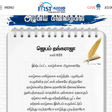
0
GIVE
MENU
£
0.0
ஜெயம் தங்கராஜா
கவி 655
இஷ்டப்பட்ட வாழ்க்கை அழகானதே
வாழ்வை மகிழ்வாக வாழ்ந்திட பழகிடின்
வருகின்ற நாட்கள் எல்லாமே திருநாளே
தாழ்வென்ற நிலை தரணியில் நிலையில்லை
துன்பத்தையும் காதலிக்க புன்னகை உறவாகும்
ஏழ்மை என்பது ஏற்றத்திற்கு பூட்டல்ல
ஏற்றால் வாழ்வை இன்பம் கருக்கட்டும்
வீழ்ந்து மடிந்தாயோ வாழ்ந்து முடித்தாயோ