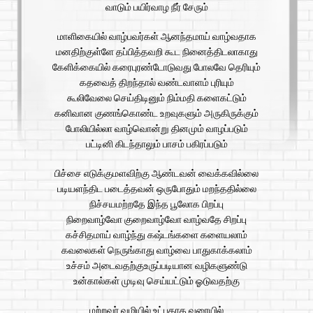
வாடும் பயிர்வாழ நீர் சேரும்
மாளிகையில் வாழ்பவர்கள் ஆனந்தமாய் வாழ்வதாக
மனதிற்குள்ளே தப்பித்தவறி கூட நினைத்திடலாகாது
கேளிக்கையில் கரைபுரண்டோடுவது போலவே தெரியும்
கதவைத் திறந்தால் வண்டவாளம் புரியும்
கூலிவேலை செய்திடினும் நிம்மதி களைகட்டும்
கனிவான குணங்கொண்ட உறவுகளும் அருகிருக்கும்
போலியில்லா வாழ்வொன்று தினமும் வாழப்படும்
பட்டினி கிடந்தாலும் பாசம் பகிரப்படும்
பிச்சை எடுக்குமளவிற்கு ஆண்டவன் வைக்கவில்லை
படியளந்திட படைத்தவன் ஒருபோதும் மறந்ததில்லை
நிச்சயமற்றதே இந்த பூலோக பிறப்பு
நிறைவாழ்வோ குறைவாழ்வோ வாழ்வதே சிறப்பு
கச்சிதமாய் வாழ்ந்து கஷ்டங்களை களையலாம்
கவலைகள் நெருங்காது வாழ்வை பாதுகாக்கலாம்
உச்சம் அடைவதற்குஉருப்படியான வழிகளுண்டு
உன்கால்கள் முடிவு செய்யட்டும் ஓடுவதற்கு
மற்றவர் வழியில் உட்புகாத வரையில்