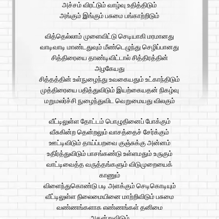
அச்சம் விரட்டும் வாழ்வு உதித்திடும்
அங்கும் இங்கும் பசுமை பங்காற்றிடும்
வித்தெல்லாம் முளைவிட்டு செடியாகி மரமானது
வாடிவாடி மாண்டதுவும் மீண்டெழுந்து செழிப்பானது
சித்திரையை தாண்டிவிட்டால் சித்திரத்தின்
அழகேயது
சித்தத்தின் உள்நுழைந்து உவகையதும் உட்காந்திடும்
முத்திரையை பதித்துவிடும் இயற்கையதன் நிகழ்வு
மறுமலர்ச்சி நுழைந்துவிட வெறுமையது விலகும்
வீட்டிலுள்ள தோட்டம் பொழுதினைப் போக்கும்
வீசுகின்ற தென்றலும் வாசத்தைச் சேர்க்கும்
ஊட்டிவிடும் தாய்ப்பறவை குஞ்சுக்கு அன்னம்
உதிர்த்துவிடும் பாசங்கண்டு உள்ளமதும் உருகும்
வாட்டிவைத்த வருத்தங்களும் விடுமுறையைக்
காணும்
விளைந்துகொண்டு படி அளக்கும் செடிகொடியும்
வீட்டிலுள்ள நிலைமையினை மாற்றிவிடும் பசுமை
வண்ணங்களாக எண்ணங்கள் தனிமை
அகன்றுவிடும்