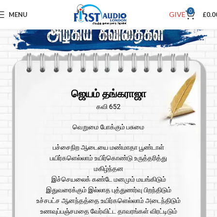
0
GIVE
MENU
£
0.0
ஜெயம் தங்கராஜா
கவி 652
வெறுமை போக்கும் பசுமை
பச்சைநிற ஆடையை மண்மாதா பூண்டாள்
பயிர்களெல்லாம் உயிர்கொண்டு உருத்தரித்து
மகிழ்ந்தன
இச்செயலைக் கண்டே மனமும் மயங்கிடும்
இதுவரைக்கும் இல்லாத புத்துணர்வு பிறந்திடும்
உச்சபட்ச ஆனந்தத்தை உயிர்களெல்லாம் அடைந்திடும்
உணவுப்பஞ்சமதை வேர்விட்ட தாவரங்கள் விரட்டிடும்