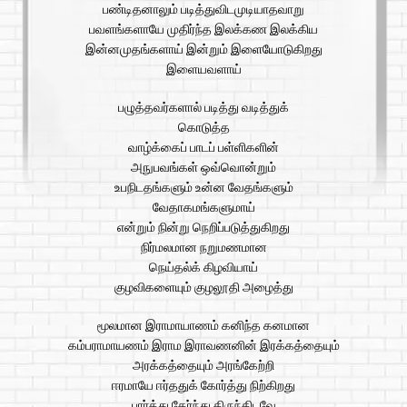
பண்டிதனாலும் படித்துவிடமுடியாதவாறு
பவளங்களாயே முதிர்ந்த இலக்கண இலக்கிய
இன்னமுதங்களாய் இன்றும் இளையோடுகிறது
இளையவளாய்
பழுத்தவர்களால் படித்து வடித்துக்
கொடுத்த
வாழ்க்கைப் பாடப் பள்ளிகளின்
அநுபவங்கள் ஒவ்வொன்றும்
உபநிடதங்களும் உன்ன வேதங்களும்
வேதாகமங்களுமாய்
என்றும் நின்று நெறிப்படுத்துகிறது
நிர்மலமான நறுமணமான
நெய்தல்க் கிழவியாய்
குழவிகளையும் குழலூதி அழைத்து
மூலமான இராமாயாணம் கனிந்த கனமான
கம்பராமாயணம் இராம இராவணனின் இரக்கத்தையும்
அரக்கத்தையும் அரங்கேற்றி
ஈரமாயே ஈர்ததுக் கோர்த்து நிற்கிறது
பார்த்து தேர்ந்து திருந்திடவே