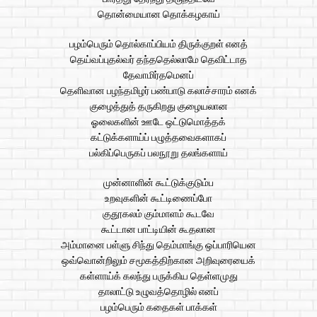
தொன்மையான தொக்கழகாய்
பழம்பெரும் தொல்காப்பியம் திருக்குறள் எனத்
தெய்வப்புதல்வர் தந்ததெல்லாமே தெவிட்டாத
தேவாமிர்தமெனப்
தெளிவான பழந்தமிழர் பண்பாடு கலாச்சாரம் எனக்
குழைத்துத் தருகிறது குழையலான
ஓலைகளின் ஊடே ஒட்டுமொத்தக்
கட்டுக்களாய்ப் பழுத்தவைகளாகப்
பல்கிப்பெருகப் பலநூறு தலங்களாய்
முன்னாளின் கூட்டுக்குடும்ப
உறவுகளின் கூட்டிணைப்போ
குதூகலம் கும்மாளம் கூடவே
கூட்டான பாட்டியின் கூதலான
அம்மானை பள்ளு சிந்து தெம்மாங்கு ஒப்பாரியென
ஒவ்வொன்றிலும் சமூகத்திற்கான அறிவுரையைக்
கள்ளாய்க் கலந்து பருக்கிய தெள்ளமுது
தாலாட்டு உழுவத்தொழில் எனப்
பழம்பெரும் கதைகள் பாக்கள்