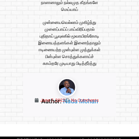
நாளானாலும் நல்லமுத கீதங்களே
மெய்யாய்
முன்னையவெல்லாம் முகிழ்ந்து
முனைப்பாய்ப் பாய்விரிப்பதால்
புதிதாய் பூவுலகில் மூவாயிரங்கோடி
இணையத்தளங்கள் இணைந்தாலும்
ஈடிணையற்ற முன்புள்ள முத்துக்கள்
பின்புள்ள சொத்துக்களாய்ச்
சுகம்தரே முடியாது பிடித்தீர்த்து
Author:
Nada Mohan
June 7, 2022
No Comments