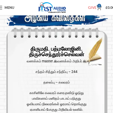
0
GIVE
MENU
£
0.0
திருமதி. பத்மலோஜினி.
திருச்செந்தூர்ச்செல்வன்
வணக்கம் master 🙏வணக்கம் அதிபர் 🙏
சந்தம் சித்தும் சந்திப்பு – 244
தலைப்பு – கலவரம்
காசினிலே கலவரம் கரைபுரண்டு ஓடுது
பாவிகளாய் மனிதம் பாடாய் படுகுது
ஓவியமாய் நிலவரங்கள் ஓரமாய் தொங்குது
ஏமாளியாய் போகுது அறிவியல் உலகில்.