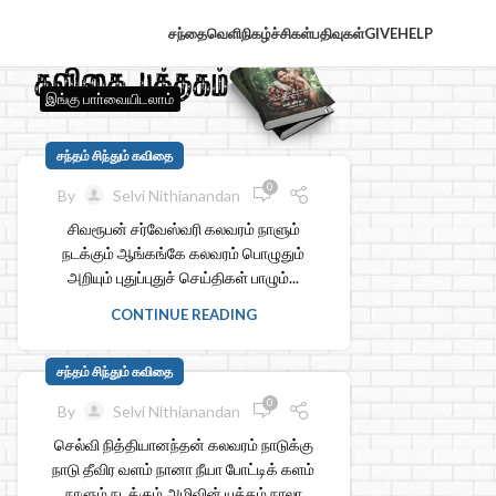
சந்தைவெளி
நிகழ்ச்சிகள்
பதிவுகள்
GIVE
HELP
இங்கு பாா்வையிடலாம்
சந்தம் சிந்தும் கவிதை
0
By
Selvi Nithianandan
சிவரூபன் சர்வேஸ்வரி கலவரம் நாளும்
நடக்கும் ஆங்கங்கே கலவரம் பொழுதும்
அறியும் புதுப்புதுச் செய்திகள் பாழும்...
CONTINUE READING
சந்தம் சிந்தும் கவிதை
0
By
Selvi Nithianandan
செல்வி நித்தியானந்தன் கலவரம் நாடுக்கு
நாடு தீவிர வளம் நானா நீயா போட்டிக் களம்
நாளும் நடக்கும் அழிவின் யுத்தம் நாலா