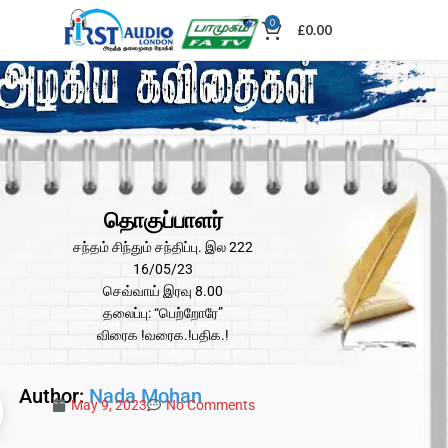
0
£
0.00
தொகுப்பாளர்
சந்தம் சிந்தும் சந்திப்பு. இல 222
16/05/23
செவ்வாய் இரவு 8.00
தலைப்பு: “பெற்றோரே”
விரைக !வரைக.!பதிக.!
Author:
Nada Mohan
May 9, 2023
No Comments