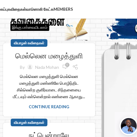
கப்பு
கவிதைகள்
வானொலி கேட்க
MEMBERS
இங்கு பாா்வையிடலாம்
வியாழன் கவிதைகள்
மெல்லென மழைத்துளி
0
By
Nada Mohan
மெல்லென மழைத்துளி மெல்லென
மழைத்துளி மண்ணிலே பொழிந்திட
சில்லென்ற குளிர்வாடை சிந்தனையை
மீட்டவும் எள்ளென்றால் எண்ணை ஆகாது...
CONTINUE READING
வியாழன் கவிதைகள்
நட்பென்றாலே