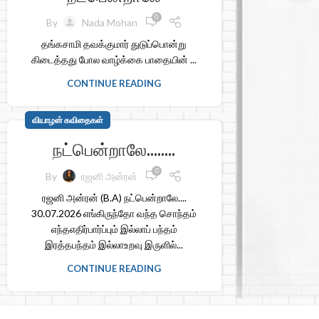
0
By
Nada Mohan
தங்கசாமி தவக்குமார் துடுப்பொன்று
கிடைத்தது போல வாழ்க்கை பாதையின் ...
CONTINUE READING
வியாழன் கவிதைகள்
நட்பென்றாலே……..
0
By
ரஜனி அன்ரன்
ரஜனி அன்ரன் (B.A) நட்பென்றாலே....
30.07.2026 எங்கிருந்தோ வந்த சொந்தம்
எந்தஎதிர்பார்ப்பும் இல்லாப் பந்தம்
இரத்தபந்தம் இல்லாஉறவு இருளில்...
CONTINUE READING