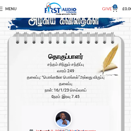
0
GIVE
MENU
£
0.0
தொகுப்பாளர்
சந்தம் சிந்தும் சந்திப்பு
வாரம் 249
தலைப்பு: “பொங்கலோ பொங்கல்”அல்லது விருப்பு
தலைப்பு
நாள்: 16/1/23 செவ்வாய்
நேரம் :இரவு 7.45