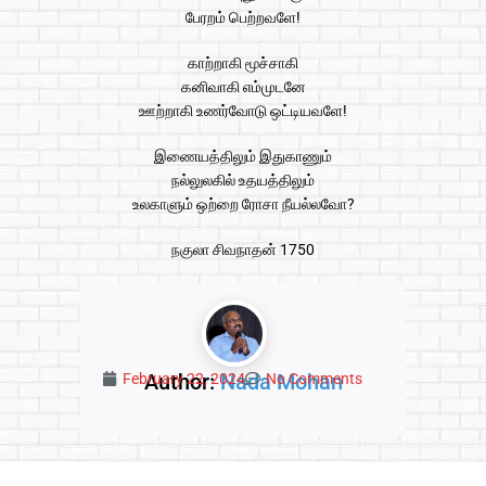
பேரறம் பெற்றவளே!
காற்றாகி மூச்சாகி
கனிவாகி எம்முடனே
ஊற்றாகி உணர்வோடு ஒட்டியவளே!
இணையத்திலும் இதுகாணும்
நல்லுலகில் உதயத்திலும்
உலகாளும் ஒற்றை ரோசா நீயல்லவோ?
நகுலா சிவநாதன் 1750
Author:
Nada Mohan
February 22, 2024
No Comments