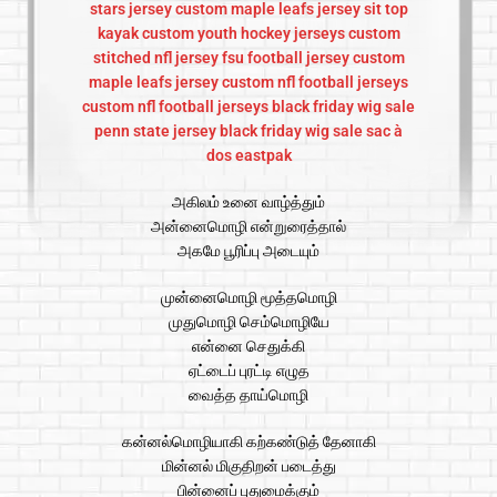
stars jersey
custom maple leafs jersey
sit top
kayak
custom youth hockey jerseys
custom
stitched nfl jersey
fsu football jersey
custom
maple leafs jersey
custom nfl football jerseys
custom nfl football jerseys
black friday wig sale
penn state jersey
black friday wig sale
sac à
dos eastpak
அகிலம் உனை வாழ்த்தும்
அன்னைமொழி என்றுரைத்தால்
அகமே பூரிப்பு அடையும்
முன்னைமொழி மூத்தமொழி
முதுமொழி செம்மொழியே
என்னை செதுக்கி
ஏட்டைப் புரட்டி எழுத
வைத்த தாய்மொழி
கன்னல்மொழியாகி கற்கண்டுத் தேனாகி
மின்னல் மிகுதிறன் படைத்து
பின்னைப் புதுமைக்கும்