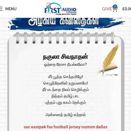
0
GIVE
MENU
£
0.0
நகுலா சிவநாதன்
ஒற்றை ரோசா நீயல்லவோ?
சீர் பூத்த செந்தமிழே!
செழுந்தேனின் நறுமணமே!
நீர் மடந்தை நிலம் செழிக்கும்
நித்தம் தமிழ் பாட
புத்தம் புது சுகம் பிறக்கும்
அன்னைத் தமிழ் கற்றால்
sac eastpak
fsu football jersey
custom dallas