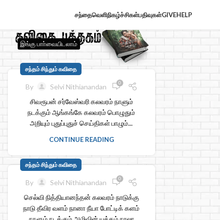
சந்தைவெளி
நிகழ்ச்சிகள்
பதிவுகள்
GIVE
HELP
இங்கு பாா்வையிடலாம்
சந்தம் சிந்தும் கவிதை
0
By
Selvi Nithianandan
சிவரூபன் சர்வேஸ்வரி கலவரம் நாளும்
நடக்கும் ஆங்கங்கே கலவரம் பொழுதும்
அறியும் புதுப்புதுச் செய்திகள் பாழும்...
CONTINUE READING
சந்தம் சிந்தும் கவிதை
0
By
Selvi Nithianandan
செல்வி நித்தியானந்தன் கலவரம் நாடுக்கு
நாடு தீவிர வளம் நானா நீயா போட்டிக் களம்
நாளும் நடக்கும் அழிவின் யுத்தம் நாலா