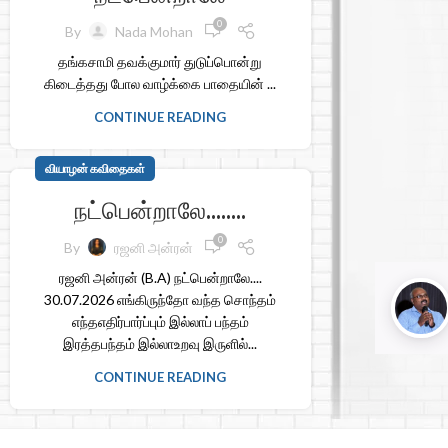
0
By
Nada Mohan
தங்கசாமி தவக்குமார் துடுப்பொன்று
கிடைத்தது போல வாழ்க்கை பாதையின் ...
CONTINUE READING
வியாழன் கவிதைகள்
நட்பென்றாலே……..
0
By
ரஜனி அன்ரன்
ரஜனி அன்ரன் (B.A) நட்பென்றாலே....
30.07.2026 எங்கிருந்தோ வந்த சொந்தம்
எந்தஎதிர்பார்ப்பும் இல்லாப் பந்தம்
இரத்தபந்தம் இல்லாஉறவு இருளில்...
CONTINUE READING