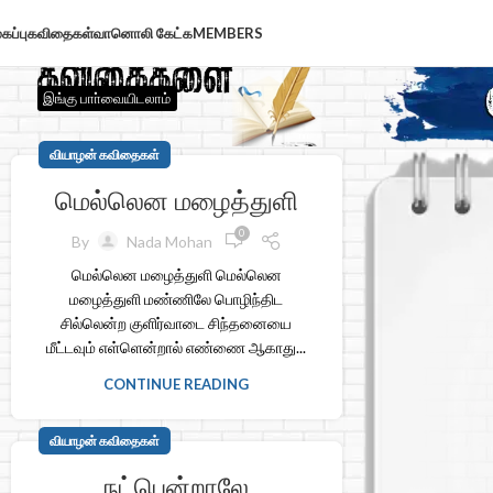
கப்பு
கவிதைகள்
வானொலி கேட்க
MEMBERS
இங்கு பாா்வையிடலாம்
வியாழன் கவிதைகள்
மெல்லென மழைத்துளி
0
By
Nada Mohan
மெல்லென மழைத்துளி மெல்லென
மழைத்துளி மண்ணிலே பொழிந்திட
சில்லென்ற குளிர்வாடை சிந்தனையை
மீட்டவும் எள்ளென்றால் எண்ணை ஆகாது...
CONTINUE READING
வியாழன் கவிதைகள்
நட்பென்றாலே