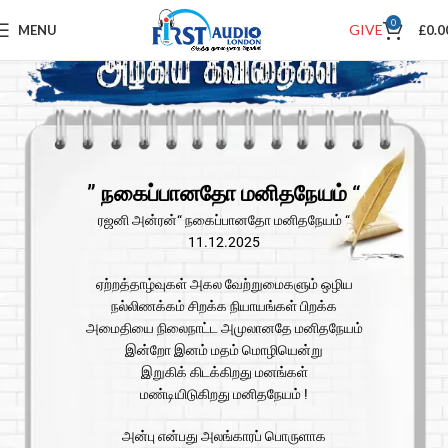
0
GIVE
MENU
£
0.0
” நகைப்பானதோ மனிதநேயம் “
ரஜனி அன்ரன்“ நகைப்பானதோ மனிதநேயம் “
11.12.2025
ஏற்றத்தாழ்வுகள் அகல வேற்றுமைகளும் ஒழிய
நல்லிணக்கம் சிறக்க நியாயங்கள் பிறக்க
அமைதியை நிலைநாட்ட அமுலானதே மனிதநேயம்
இன்றோ இனம் மதம் மொழியென்று
இறுகிக் கிடக்கிறது மனங்கள்
மண்டியிடுகிறது மனிதநேயம் !
அன்பு என்பது அலங்காரப் பொருளாக