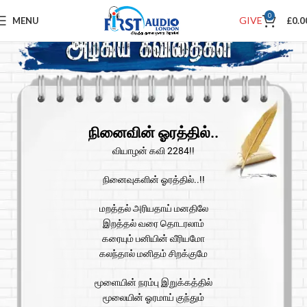
0
GIVE
MENU
£
0.0
நினைவின் ஓரத்தில்..
வியாழன் கவி 2284!!
நினைவுகளின் ஓரத்தில்..!!
மறத்தல் அரியதாய் மனதிலே
இறத்தல் வரை தொடரலாம்
கரையும் பனியின் வீரியமோ
கலந்தால் மனிதம் சிறக்குமே
மூளையின் நரம்பு இறுக்கத்தில்
மூலையின் ஓரமாய் குந்தும்