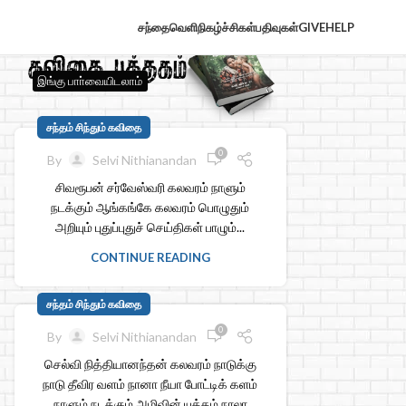
சந்தைவெளி
நிகழ்ச்சிகள்
பதிவுகள்
GIVE
HELP
இங்கு பாா்வையிடலாம்
சந்தம் சிந்தும் கவிதை
0
By
Selvi Nithianandan
சிவரூபன் சர்வேஸ்வரி கலவரம் நாளும்
நடக்கும் ஆங்கங்கே கலவரம் பொழுதும்
அறியும் புதுப்புதுச் செய்திகள் பாழும்...
CONTINUE READING
சந்தம் சிந்தும் கவிதை
0
By
Selvi Nithianandan
செல்வி நித்தியானந்தன் கலவரம் நாடுக்கு
நாடு தீவிர வளம் நானா நீயா போட்டிக் களம்
நாளும் நடக்கும் அழிவின் யுத்தம் நாலா