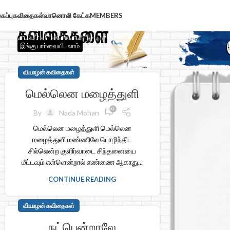
கப்பு
கவிதைகள்
வானொலி கேட்க
MEMBERS
இங்கு பாா்வையிடலாம்
வியாழன் கவிதைகள்
மெல்லென மழைத்துளி
0
By
Nada Mohan
மெல்லென மழைத்துளி மெல்லென
மழைத்துளி மண்ணிலே பொழிந்திட
சில்லென்ற குளிர்வாடை சிந்தனையை
மீட்டவும் எள்ளென்றால் எண்ணை ஆகாது...
CONTINUE READING
வியாழன் கவிதைகள்
நட்பென்றாலே