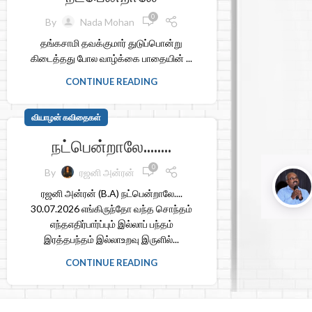
0
By
Nada Mohan
தங்கசாமி தவக்குமார் துடுப்பொன்று
கிடைத்தது போல வாழ்க்கை பாதையின் ...
CONTINUE READING
வியாழன் கவிதைகள்
நட்பென்றாலே……..
0
By
ரஜனி அன்ரன்
ரஜனி அன்ரன் (B.A) நட்பென்றாலே....
30.07.2026 எங்கிருந்தோ வந்த சொந்தம்
எந்தஎதிர்பார்ப்பும் இல்லாப் பந்தம்
இரத்தபந்தம் இல்லாஉறவு இருளில்...
CONTINUE READING