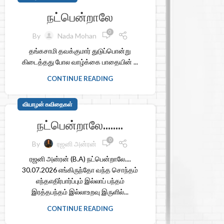
நட்பென்றாலே
0
By
Nada Mohan
தங்கசாமி தவக்குமார் துடுப்பொன்று
கிடைத்தது போல வாழ்க்கை பாதையின் ...
CONTINUE READING
வியாழன் கவிதைகள்
நட்பென்றாலே……..
0
By
ரஜனி அன்ரன்
ரஜனி அன்ரன் (B.A) நட்பென்றாலே....
30.07.2026 எங்கிருந்தோ வந்த சொந்தம்
எந்தஎதிர்பார்ப்பும் இல்லாப் பந்தம்
இரத்தபந்தம் இல்லாஉறவு இருளில்...
CONTINUE READING