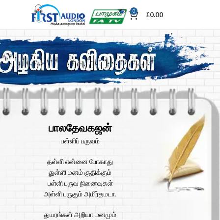
0
£
0.00
பாலதேவகஜன்
பள்ளிப் பருவம்
தள்ளி என்னை போகாது
துள்ளி மனம் குதிக்கும்
பள்ளி பருவ நினைவுகள்
அள்ளி பருகும் அமிர்தமடா.
துயரங்கள் அறியா மனமும்