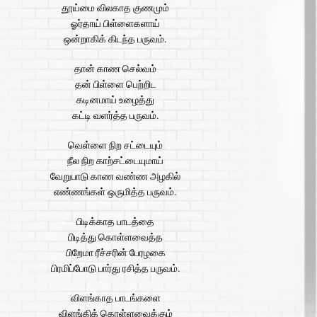
தூய்மை விலகாத குணமும்
ஓர்தாய் பிள்ளைகளாய்
ஒன்றாகிக் கிடந்த பருவம்.
தான் காண செல்வம்
தன் பிள்ளை பெற்றிட
கடினமாய் உழைத்து
கட்டி வளர்த்த பருவம்.
வெள்ளை நிற சட்டையும்
நீல நிற காற்சட்டையுமாய்
வேறுபாடு காண வண்ண அழகில்
எண்ணங்கள் ஒருமித்த பருவம்.
பிடிக்காத பாடத்தை
பிடித்து கொள்ளவைத்த
பிறேமா ரீச்சரின் பேரழகை
பிரமிப்போடு பார்து ரசித்த பருவம்.
விளங்காத பாடங்களை
விளங்கிக் கொள்ளவைக்கும்