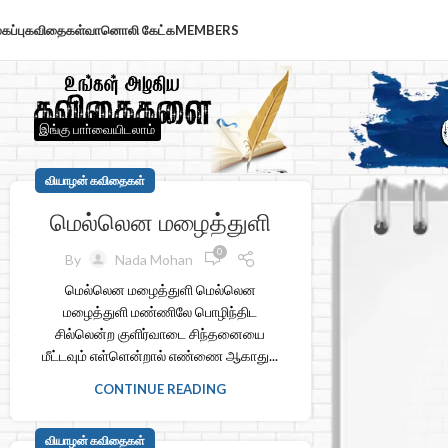
கப்பு
கவிதைகள்
வானொலி கேட்க
MEMBERS
இங்கு பாா்வையிடலாம்
வியாழன் கவிதைகள்
மெல்லென மழைத்துளி
0
By
Nada Mohan
மெல்லென மழைத்துளி மெல்லென
மழைத்துளி மண்ணிலே பொழிந்திட
சில்லென்ற குளிர்வாடை சிந்தனையை
மீட்டவும் எள்ளென்றால் எண்ணை ஆகாது...
CONTINUE READING
வியாழன் கவிதைகள்