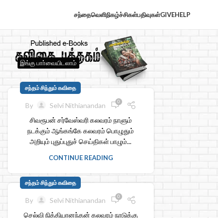
சந்தைவெளி
நிகழ்ச்சிகள்
பதிவுகள்
GIVE
HELP
இங்கு பாா்வையிடலாம்
சந்தம் சிந்தும் கவிதை
0
By
Selvi Nithianandan
சிவரூபன் சர்வேஸ்வரி கலவரம் நாளும்
நடக்கும் ஆங்கங்கே கலவரம் பொழுதும்
அறியும் புதுப்புதுச் செய்திகள் பாழும்...
CONTINUE READING
சந்தம் சிந்தும் கவிதை
0
By
Selvi Nithianandan
செல்வி நித்தியானந்தன் கலவரம் நாடுக்கு