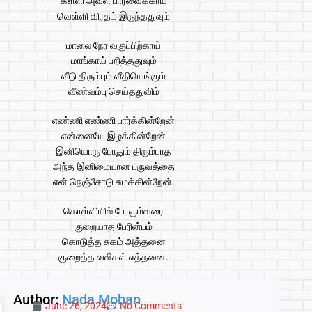
கள்ளி அவள் பார்வைக்காய்
வெள்ளி விரதம் இருந்ததுவும்
மாலை நேர வகுப்பிற்காய்
மாங்காய் பறித்ததுவும்
வீடு திரும்பும் வீதியெங்கும்
வீண்வம்பு செய்ததுவிம்
எண்ணி எண்ணி பார்க்கின்றேன்
என்னையே இழக்கின்றேன்
இனியொரு போதும் திரும்பாத
அந்த இனிமையான பருவத்தை
என் நெஞ்சோடு சுமக்கின்றேன்.
கொள்ளியில் போகும்வரை
குறையாத பேரின்பம்
கொடுத்த சுகம் அத்தனை
குறைத்த வலிகள் எத்தனை.
Author:
Nada Mohan
June 26, 2024
No Comments