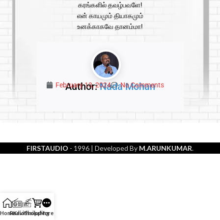
கரங்களில் தவழ்பவளே!
என் காயமும் தியாகமும்
உனக்காகவே தானம்மா!
Author:
Nada Mohan
February 13, 2024
No Comments
FIRSTAUDIO
- 1996
| Developed By
M.ARUNKUMAR
.
Home
Radio
Kavithaikal
Shopping
More