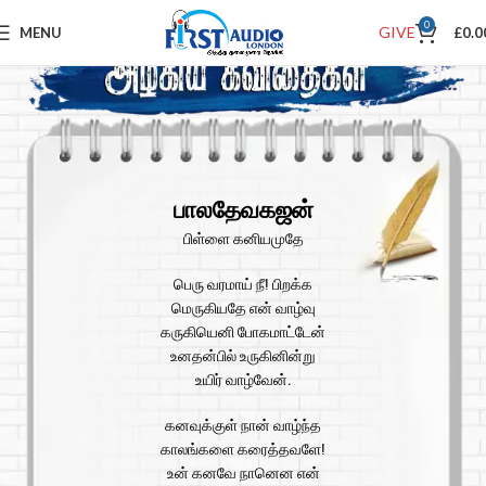
0
GIVE
MENU
£
0.0
பாலதேவகஜன்
பிள்ளை கனியமுதே
பெரு வரமாய் நீ! பிறக்க
மெருகியதே என் வாழ்வு
கருகியெனி போகமாட்டேன்
உனதன்பில் உருகினின்று
உயிர் வாழ்வேன்.
கனவுக்குள் நான் வாழ்ந்த
காலங்களை கரைத்தவளே!
உன் கனவே நானென என்