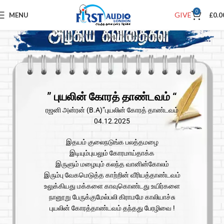
0
GIVE
MENU
£
0.0
” புயலின் கோரத் தாண்டவம் “
ரஜனி அன்ரன் (B.A)”புயலின் கோரத் தாண்டவம்
04.12.2025
இதயம் குலைநடுங்க பலத்தமழை
இடியும்புயலும் கோரமாய்தாக்க
இருளும் மழையும் கலந்த வானின்கோலம்
இரும்பு வேகமெடுத்த காற்றின் வீரியத்தாண்டவம்
உலுக்கியது மக்களை காவுகொண்டது உயிர்களை
நானூறு பேருக்குமேல்பலி கிராமமே காலியாச்சு
புயலின் கோரத்தாண்டவம் தந்தது பேரழிவை !