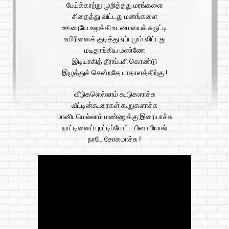
பேய்க்காற்று முறித்தது மரங்களை
சிதைத்து விட்டது மனங்களை
ஊரையே உலுக்கி உடமையைச் சுருட்டி
உயிரினைக் குடித்து ஏப்பமும் விட்டது
மடிதாங்கிய மண்ணே
இடியாகித் தீராப்பசி கொண்டு
இழுத்துச் சென்றதே பாதாளத்திற்கு !
வீடுகளெல்லாம் கூடுகளாச்சு
வீட்டின்கூரைகள் கூறுகளாச்சு
மானிடமெல்லாம் மண்ணுக்கு இரையாச்சு
நாட்டினைப் புரட்டிப்போட்ட பினாமியால்
நாடே சோகமாச்சு !