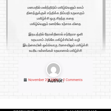
மனமதில் மலர்ந்திடும் மகிழ்வெனும் சுகம்
தினத்துக்குள் சந்திக்க நிம்மதி உருவாகும்
மகிழ்ச்சி ஒரு சிறந்த கதை
மகிழ்வெனும் உணர்வே உற்சாக விதை
இதயத்தில் தோன்றினால் சந்தோச ஒளி
உதயமாம் அங்கே மகிழ்ச்சியின் வழி
இயற்கையின் ஒவ்வொரு அசைவிலும் மகிழ்ச்சி
உயரிய உள்ளங்கள் உறவானால் மகிழ்ச்சி
Author:
November 20, 2025
2 Comments