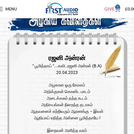
0
GIVE
MENU
£
0.0
ரஜனி அன்ரன்
“ பூமித்தாய் “….கவி…ரஜனி அன்ரன் (B.A)
20.04.2023
அழகான ஒரு கோளம்
அடுக்குகள் கொண்ட மாடம்
அடைக்கலம் தந்த கூடம்
அதிசயங்கள் நிறைந்த தடாகம்
ஆதவனைச் சுற்றிவரும் ஆரணங்கு – இவள்
ஆதியாய் உதித்த அன்னை பூமித்தாயே !
இறைவன் அளித்த வரம்