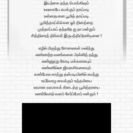
இயற்கை தந்த பொக்கிஷம்
உலகையே சுமக்கும் தாய்மடி
உன்னதமான பூமித் தாய்மடி
பூமித்தாய்க்கென ஓர் தினத்தை
முத்தாப்பாய் தந்ததே ஐ.நா மன்றும்
சித்திரைத் திங்கள் இருபத்தியிரண்டினை !
எழில் மிகுந்து சோலைகள் மலர்ந்து
எண்ணற்ற வளங்களை அள்ளித் தந்து
எண்ணூறு கோடி மக்களையும்
எண்ணில்லா ஜீவராசிகளையும்
கண்போல காத்து தன்மடியினில் சுமந்து
உயிர்வாழ வைக்கும் உத்தமியை
உரமான வரமாகக் கிடைத்த பூமித்தாயை
உணர்வோடு வளம் சேர்ப்போம் என்றும் !