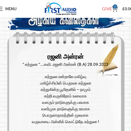
0
GIVE
MENU
£
0.0
ரஜனி அன்ரன்
“ சுற்றுலா “….கவி…ரஜனி அன்ரன் (B.A) 28.09.2023
சுற்றுலா என்றாலே மகிழ்வு
மகிழ்ச்சியின் பெருஉலா சுற்றுலா
சுற்றுகின்ற பூமிதனில் – நாமும்
சுற்றி வருகிறோம் உலாவாக
வளரும் நாடுகளுக்கு பலமாக
வளர்முக நாடுகளுக்கு உரமாக
பொருளாதாரத்தின் மூலமாக
வருவாயை அள்ளிக் கொட்டுதே சுற்றுலா !