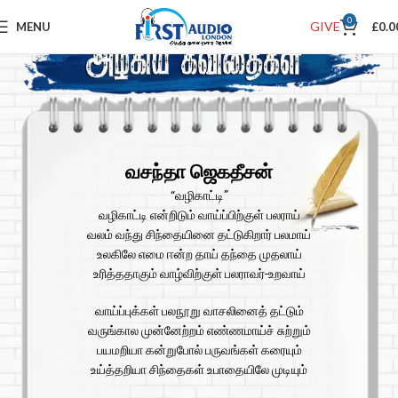
0
GIVE
MENU
£
0.0
வசந்தா ஜெகதீசன்
“வழிகாட்டி”
வழிகாட்டி என்றிடும் வாய்ப்பிற்குள் பலராய்
வலம் வந்து சிந்தையினை தட்டுகிறார் பலமாய்
உலகிலே எமை ஈன்ற தாய் தந்தை முதலாய்
உரித்ததாகும் வாழ்விற்குள் பலராவர்-உறவாய்
வாய்ப்புக்கள் பலநூறு வாசலினைத் தட்டும்
வருங்கால முன்னேற்றம் எண்ணமாய்ச் சுற்றும்
பயமறியா கன்றுபோல் பருவங்கள் கரையும்
உய்த்தறியா சிந்தைகள் உபாதையிலே முடியும்