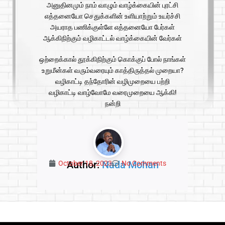
அனுதினமும் நாம் வாழும் வாழ்க்கையின் புரட்சி
எத்தனையோ செதுக்களின் உளியாற்றும் உயர்ச்சி
அயராத பணிக்குள்ளே எத்தனையோ பேர்கள்
ஆக்கிநிற்கும் வழிகாட்டல் வாழ்க்கையின் வேர்கள்
ஒற்றைக்கால் தூக்கிநிற்கும் கொக்குப் போல் நாங்கள்
உறுமீன்கள் வரும்வரையும் காத்திருத்தல் முறையா?
வழிகாட்டி தந்தோரின் வழிமுறையை பற்றி
வழிகாட்டி வாழ்வோமே வரைமுறையை ஆக்கி!
நன்றி
Author:
Nada Mohan
October 18, 2023
No Comments