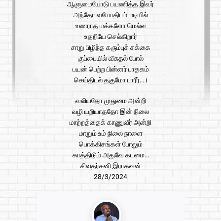
ஆளுமையோடு பயணித்த இவர்
அந்தோ வயோதிபம் மடியில்
உணராத மக்களோ மெல்ல
உதறியே செல்கிறார்
சாறு பிழிந்த கரும்புச் சக்கை
குப்பையில் வீசுதல் போல்
பயன் பெற்ற பின்னர் பாதகம்
செய்திடல் தகுமோ பாரீர்…।
வலியதோ முதுமை அன்றி
வழி யறியாததோ இன் நிலை
மாற்றத்தைக் காணுவீர் அன்றி
மாறும் உம் நிலை நாளை
பொக்கிசங்கள் போலும்
காத்திடும் அதுவே கடமை…
சிவதர்சனி இராகவன்
28/3/2024