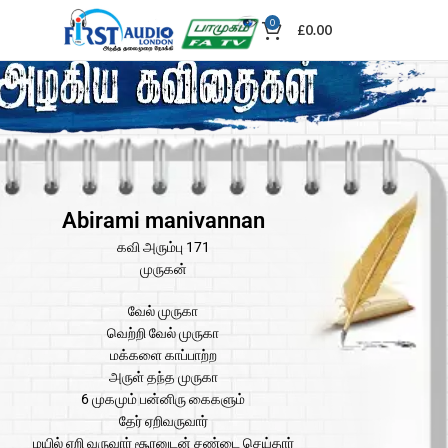
0
£
0.00
Abirami manivannan
கவி அரும்பு 171
முருகன்
வேல் முருகா
வெற்றி வேல் முருகா
மக்களை காப்பாற்ற
அருள் தந்த முருகா
6 முகமும் பன்னிரு கைகளும்
தேர் ஏறிவருவார்
மயில் ஏறி வருவார் சூரனுடன் சண்டை செய்தார்