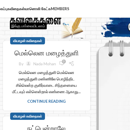
கப்பு
கவிதைகள்
வானொலி கேட்க
MEMBERS
இங்கு பாா்வையிடலாம்
வியாழன் கவிதைகள்
மெல்லென மழைத்துளி
0
By
Nada Mohan
மெல்லென மழைத்துளி மெல்லென
மழைத்துளி மண்ணிலே பொழிந்திட
சில்லென்ற குளிர்வாடை சிந்தனையை
மீட்டவும் எள்ளென்றால் எண்ணை ஆகாது...
CONTINUE READING
வியாழன் கவிதைகள்
நட்பென்றாலே