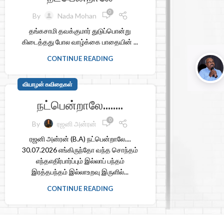
0
By
Nada Mohan
தங்கசாமி தவக்குமார் துடுப்பொன்று
கிடைத்தது போல வாழ்க்கை பாதையின் ...
CONTINUE READING
வியாழன் கவிதைகள்
நட்பென்றாலே……..
0
By
ரஜனி அன்ரன்
ரஜனி அன்ரன் (B.A) நட்பென்றாலே....
30.07.2026 எங்கிருந்தோ வந்த சொந்தம்
எந்தஎதிர்பார்ப்பும் இல்லாப் பந்தம்
இரத்தபந்தம் இல்லாஉறவு இருளில்...
CONTINUE READING