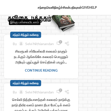
சந்தைவெளி
நிகழ்ச்சிகள்
பதிவுகள்
GIVE
HELP
இங்கு பாா்வையிடலாம்
சந்தம் சிந்தும் கவிதை
0
By
Selvi Nithianandan
சிவரூபன் சர்வேஸ்வரி கலவரம் நாளும்
நடக்கும் ஆங்கங்கே கலவரம் பொழுதும்
அறியும் புதுப்புதுச் செய்திகள் பாழும்...
CONTINUE READING
சந்தம் சிந்தும் கவிதை
0
By
Selvi Nithianandan
செல்வி நித்தியானந்தன் கலவரம் நாடுக்கு
நாடு தீவிர வளம் நானா நீயா போட்டிக் களம்
நாளும் நடக்கும் அழிவின் யுத்தம் நாலா