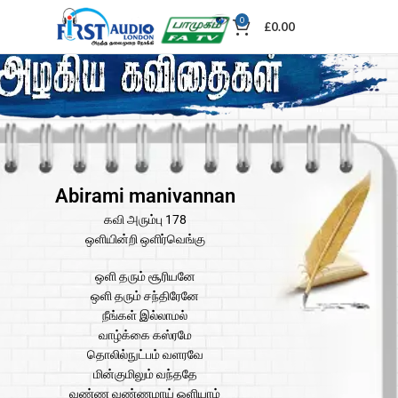
0
£
0.00
Abirami manivannan
கவி அரும்பு 178
ஒளியின்றி ஒளிர்வெங்கு
ஒளி தரும் சூரியனே
ஒளி தரும் சந்திரேனே
நீங்கள் இல்லாமல்
வாழ்க்கை கஸ்ரமே
தொலில்நுட்பம் வளரவே
மின்குமிலும் வந்ததே
வண்ண வண்ணமாய் ஒளியாம்