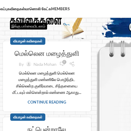
கப்பு
கவிதைகள்
வானொலி கேட்க
MEMBERS
இங்கு பாா்வையிடலாம்
வியாழன் கவிதைகள்
மெல்லென மழைத்துளி
0
By
Nada Mohan
மெல்லென மழைத்துளி மெல்லென
மழைத்துளி மண்ணிலே பொழிந்திட
சில்லென்ற குளிர்வாடை சிந்தனையை
மீட்டவும் எள்ளென்றால் எண்ணை ஆகாது...
CONTINUE READING
வியாழன் கவிதைகள்
நட்பென்றாலே