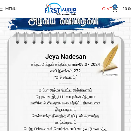
0
GIVE
MENU
£
0.0
Jeya Nadesan
சந்தம் சிந்தும் சந்திப்பு வாரம்-09.07.2024
கவி இலக்கம்-272
“அத்திவாரம்”
————-
அப்பா அம்மா போட்ட அத்திவாரம்
அழகான இருப்பிட வாழ்வின் ஆதாரம்
ஊரிலே பெரியதாக அமைந்திட்ட நிலையான
இருப்பாதாரம்
செல்வாக்கு நிறைந்த சிறப்புடன் அமைந்த
வாழ்வாதாரம்
பெற்ற பிள்ளைகள் சொர்க்கமாய் வாழ வழி சமைத்த