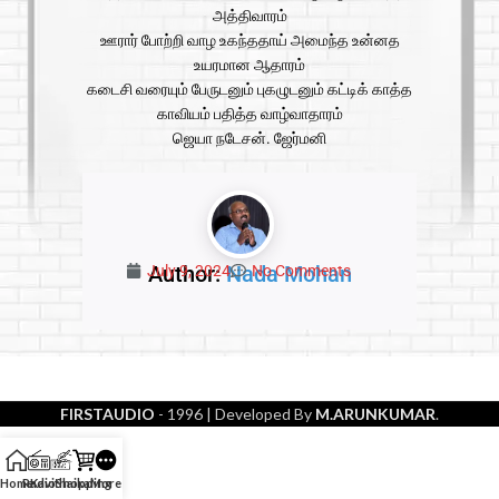
அத்திவாரம்
ஊரார் போற்றி வாழ உகந்ததாய் அமைந்த உன்னத
உயரமான ஆதாரம்
கடைசி வரையும் பேருடனும் புகழுடனும் கட்டிக் காத்த
காவியம் பதித்த வாழ்வாதாரம்
ஜெயா நடேசன். ஜேர்மனி
Author:
Nada Mohan
July 9, 2024
No Comments
FIRSTAUDIO
- 1996
| Developed By
M.ARUNKUMAR
.
Home
Radio
Kavithaikal
Shopping
More