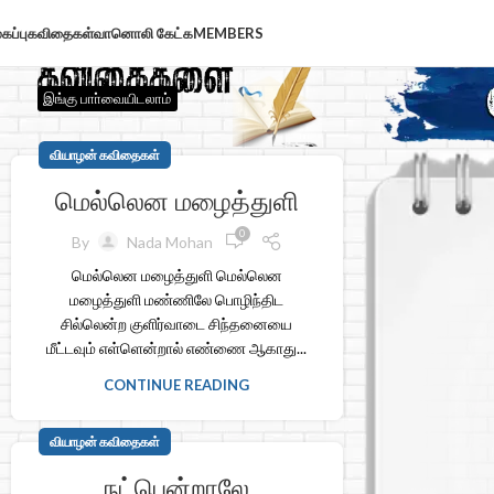
கப்பு
கவிதைகள்
வானொலி கேட்க
MEMBERS
இங்கு பாா்வையிடலாம்
வியாழன் கவிதைகள்
மெல்லென மழைத்துளி
0
By
Nada Mohan
மெல்லென மழைத்துளி மெல்லென
மழைத்துளி மண்ணிலே பொழிந்திட
சில்லென்ற குளிர்வாடை சிந்தனையை
மீட்டவும் எள்ளென்றால் எண்ணை ஆகாது...
CONTINUE READING
வியாழன் கவிதைகள்
நட்பென்றாலே