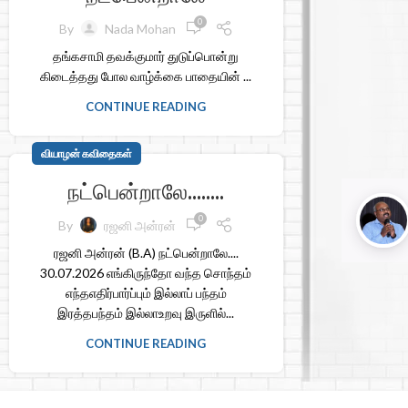
0
By
Nada Mohan
தங்கசாமி தவக்குமார் துடுப்பொன்று
கிடைத்தது போல வாழ்க்கை பாதையின் ...
CONTINUE READING
வியாழன் கவிதைகள்
நட்பென்றாலே……..
0
By
ரஜனி அன்ரன்
ரஜனி அன்ரன் (B.A) நட்பென்றாலே....
30.07.2026 எங்கிருந்தோ வந்த சொந்தம்
எந்தஎதிர்பார்ப்பும் இல்லாப் பந்தம்
இரத்தபந்தம் இல்லாஉறவு இருளில்...
CONTINUE READING