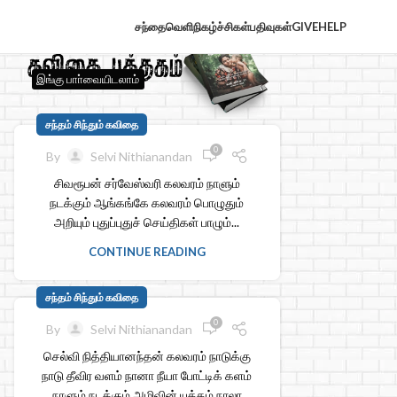
சந்தைவெளி
நிகழ்ச்சிகள்
பதிவுகள்
GIVE
HELP
இங்கு பாா்வையிடலாம்
சந்தம் சிந்தும் கவிதை
0
By
Selvi Nithianandan
சிவரூபன் சர்வேஸ்வரி கலவரம் நாளும்
நடக்கும் ஆங்கங்கே கலவரம் பொழுதும்
அறியும் புதுப்புதுச் செய்திகள் பாழும்...
CONTINUE READING
சந்தம் சிந்தும் கவிதை
0
By
Selvi Nithianandan
செல்வி நித்தியானந்தன் கலவரம் நாடுக்கு
நாடு தீவிர வளம் நானா நீயா போட்டிக் களம்
நாளும் நடக்கும் அழிவின் யுத்தம் நாலா