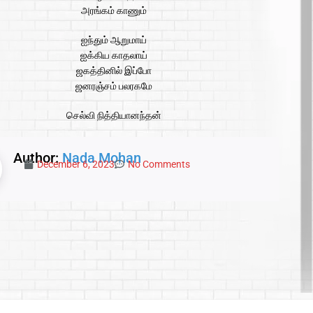
அரங்கம் காணும்
ஐந்தும் ஆறுமாய்
ஐக்கிய காதலாய்
ஜகத்தினில் இப்போ
ஜனரஞ்சம் பலரகமே
செல்வி நித்தியானந்தன்
Author:
Nada Mohan
December 6, 2023
No Comments