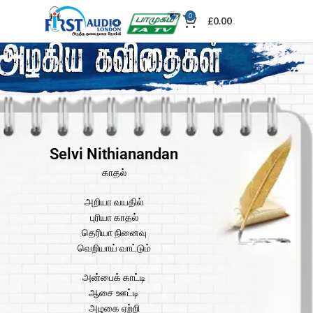
0
£
0.00
Selvi Nithianandan
காதல்
அறியா வயதில்
புரியா காதல்
தெரியா நினைவு
வெறியாய் வாட்டும்
அன்பைக் காட்டி
ஆசை ஊட்டி
அழகை ஏற்றி