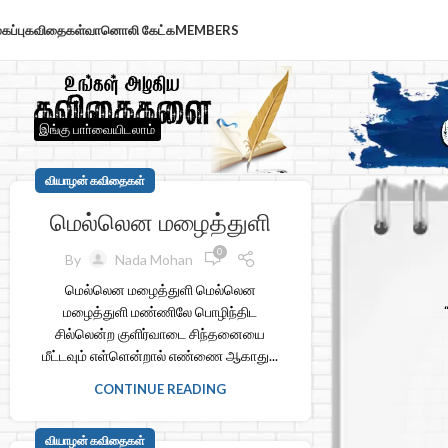
கப்பு
கவிதைகள்
வானொலி கேட்க
MEMBERS
இங்கு பாா்வையிடலாம்
வியாழன் கவிதைகள்
மெல்லென மழைத்துளி
0
By
Nada Mohan
மெல்லென மழைத்துளி மெல்லென
மழைத்துளி மண்ணிலே பொழிந்திட
சில்லென்ற குளிர்வாடை சிந்தனையை
மீட்டவும் எள்ளென்றால் எண்ணை ஆகாது...
CONTINUE READING
வியாழன் கவிதைகள்