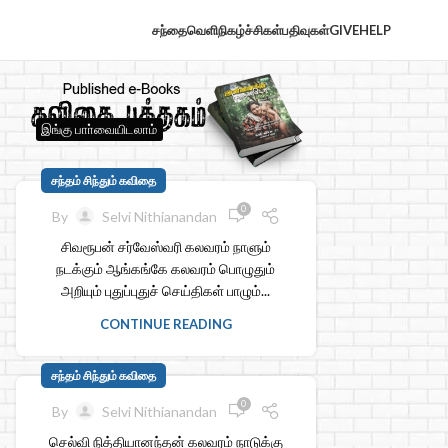
சந்தைவெளி
நிகழ்ச்சிகள்
பதிவுகள்
GIVE
HELP
இங்கு பாா்வையிடலாம்
சந்தம் சிந்தும் கவிதை
0
By
Selvi Nithianandan
சிவரூபன் சர்வேஸ்வரி கலவரம் நாளும்
நடக்கும் ஆங்கங்கே கலவரம் பொழுதும்
அறியும் புதுப்புதுச் செய்திகள் பாழும்...
CONTINUE READING
சந்தம் சிந்தும் கவிதை
0
By
Selvi Nithianandan
செல்வி நித்தியானந்தன் கலவரம் நாடுக்கு