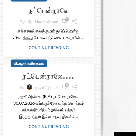
நட்பென்றாலே
0
By
Nada Mohan
தங்கசாமி தவக்குமார் துடுப்பொன்று
கிடைத்தது போல வாழ்க்கை பாதையின் ...
CONTINUE READING
வியாழன் கவிதைகள்
நட்பென்றாலே……..
0
By
ரஜனி அன்ரன்
ரஜனி அன்ரன் (B.A) நட்பென்றாலே....
30.07.2026 எங்கிருந்தோ வந்த சொந்தம்
எந்தஎதிர்பார்ப்பும் இல்லாப் பந்தம்
இரத்தபந்தம் இல்லாஉறவு இருளில்...
CONTINUE READING