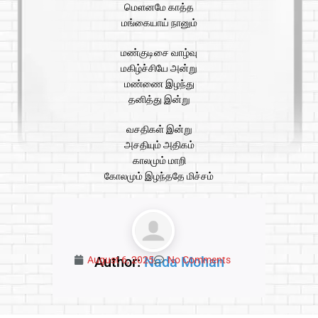
மெளனமே காத்த
மங்கையாய் நானும்
மண்குடிசை வாழ்வு
மகிழ்ச்சியே அன்று
மண்ணை இழந்து
தனித்து இன்று
வசதிகள் இன்று
அசதியும் அதிகம்
காலமும் மாறி
கோலமும் இழந்ததே மிச்சம்
Author:
Nada Mohan
August 6, 2025
No Comments