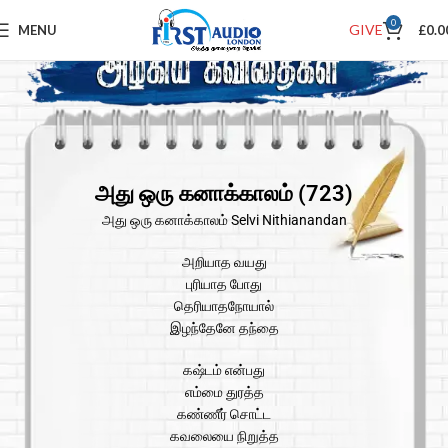
0
GIVE
MENU
£
0.0
அது ஒரு கனாக்காலம் (723)
அது ஒரு கனாக்காலம் Selvi Nithianandan
அறியாத வயது
புரியாத போது
தெரியாதநோயால்
இழந்தேனே தந்தை
கஷ்டம் என்பது
எம்மை துரத்த
கண்ணீர் சொட்ட
கவலையை நிறுத்த